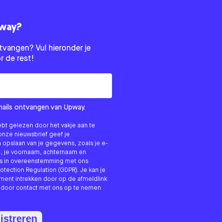
pway?
tvangen? Vul hieronder je
r de rest!
-mails ontvangen van Upway.
ebt gelezen door het vakje aan te
onze nieuwsbrief geef je
opslaan van je gegevens, zoals je e-
g, je voornaam, achternaam en
ns in overeenstemming met ons
otection Regulation (GDPR). Je kan je
ent intrekken door op de afmeldlink
f door contact met ons op te nemen
istreren