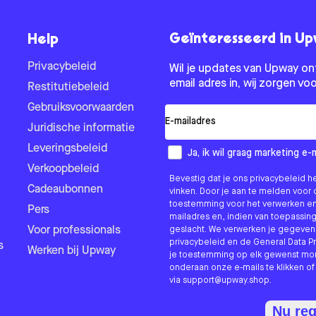
Geïnteresseerd in U
Help
Privacybeleid
Wil je updates van Upway on
email adres in, wij zorgen voo
Restitutiebeleid
Gebruiksvoorwaarden
E-mail
Juridische informatie
Leveringsbeleid
Hoe wil je van ons horen?
Ja, ik wil graag marketing e
Verkoopbeleid
Bevestig dat je ons privacybeleid h
Cadeaubonnen
vinken. Door je aan te melden voor 
toestemming voor het verwerken en 
Pers
mailadres en, indien van toepassin
Voor professionals
geslacht. We verwerken je gegeve
privacybeleid en de General Data Pr
s
Werken bij Upway
je toestemming op elk gewenst mom
onderaan onze e-mails te klikken o
via
support@upway.shop.
Nu reg