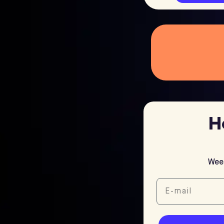
H
Wees
E-mail