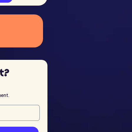
t?
ment.