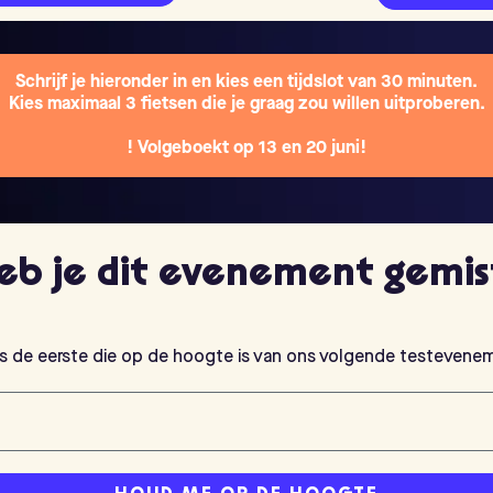
Schrijf je hieronder in en kies een tijdslot van 30 minuten.
Kies maximaal 3 fietsen die je graag zou willen uitproberen.
! Volgeboekt op 13 en 20 juni!
eb je dit evenement gemis
 de eerste die op de hoogte is van ons volgende testevene