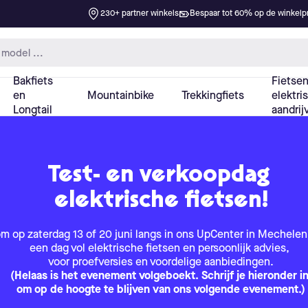
Test- en verkoopdag
elektrische fietsen!
m op zaterdag 13 of 20 juni langs in ons UpCenter in Mechele
een dag vol elektrische fietsen en persoonlijk advies,
voor proefversies en voordelige aanbiedingen.
(Helaas is het evenement volgeboekt. Schrijf je hieronder i
om op de hoogte te blijven van ons volgende evenement.)