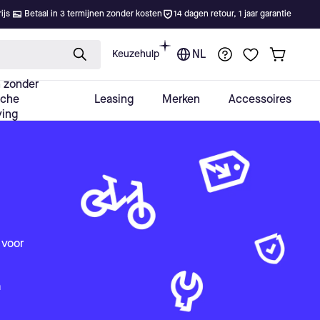
n voor
n