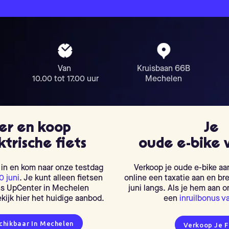
Van
Kruisbaan 66B
10.00 tot 17.00 uur
Mechelen
er en koop
Je
trische fiets
oude e-bike 
r in en kom naar onze testdag
Verkoop je oude e-bike aa
0 juni
. Je kunt alleen fietsen
online een taxatie aan en bre
ons UpCenter in Mechelen
juni langs. Als je hem aan on
kijk hier het huidige aanbod.
een
inruilbonus v
chikbaar In Mechelen
Verkoop Je F