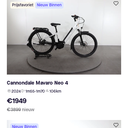
Prijsfavoriet
Nieuw Binnen
Cannondale Mavaro Neo 4
2024
1m55-1m70
106 km
€1949
€3899
nieuw
Nieuw Binnen