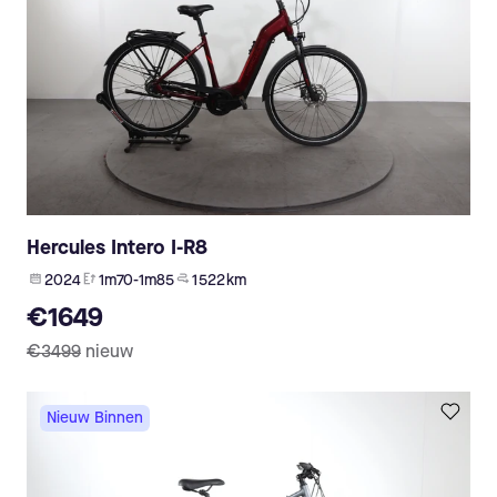
Hercules Intero I-R8
2024
1m70-1m85
1 522 km
€1649
€3499
nieuw
Nieuw Binnen