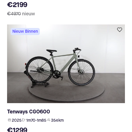
€2199
€4970
nieuw
Nieuw Binnen
Tenways CGO600
2025
1m70-1m85
354 km
€1299