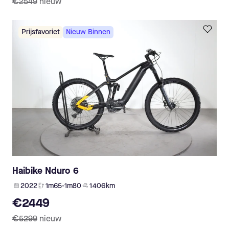
€2549
nieuw
Prijsfavoriet
Nieuw Binnen
Haibike Nduro 6
2022
1m65-1m80
1 406 km
€2449
€5299
nieuw