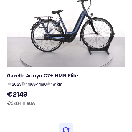
Gazelle Arroyo C7+ HMB Elite
2023
1m69-1m86
191 km
€2149
€3284
nieuw