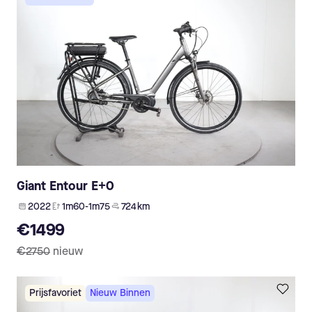
Giant Entour E+0
2022
1m60-1m75
724 km
€1499
€2750
nieuw
Prijsfavoriet
Nieuw Binnen