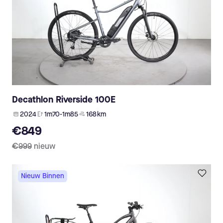
Decathlon Riverside 100E
2024
1m70-1m85
168 km
€849
€999
nieuw
Nieuw Binnen