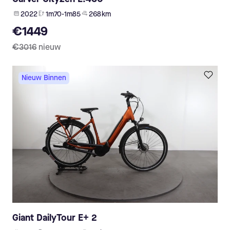
2022
1m70-1m85
268 km
€1449
€3016
nieuw
Nieuw Binnen
Giant DailyTour E+ 2