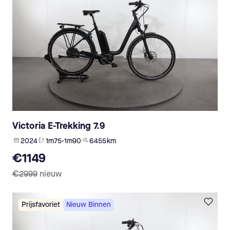
Victoria E-Trekking 7.9
2024
1m75-1m90
6 455 km
€1149
€2999
nieuw
Prijsfavoriet
Nieuw Binnen