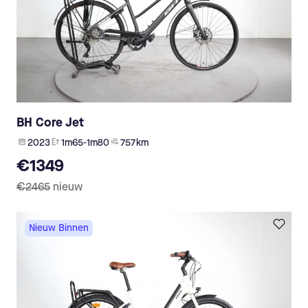
BH Core Jet
2023
1m65-1m80
757 km
€1349
€2465
nieuw
Nieuw Binnen