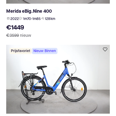
Merida eBig.Nine 400
2022
1m70-1m85
128 km
€1449
€3599
nieuw
Prijsfavoriet
Nieuw Binnen