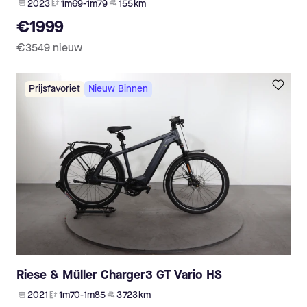
2023
1m69-1m79
155 km
€1999
€3549
nieuw
Prijsfavoriet
Nieuw Binnen
Riese & Müller Charger3 GT Vario HS
2021
1m70-1m85
3 723 km