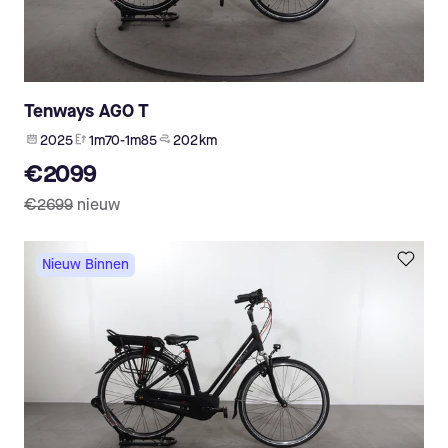
Tenways AGO T
2025
1m70-1m85
202 km
€2099
€2699
nieuw
Nieuw Binnen