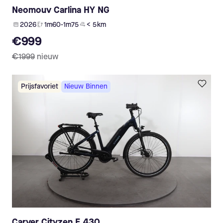
Neomouv Carlina HY NG
2026
1m60-1m75
< 5 km
€999
€1999
nieuw
Prijsfavoriet
Nieuw Binnen
Carver Cityzen E.430