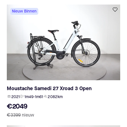
Nieuw Binnen
Moustache Samedi 27 Xroad 3 Open
2021
1m49-1m61
2 082 km
€2049
€3399
nieuw