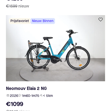
€1599
nieuw
Prijsfavoriet
Nieuw Binnen
Neomouv Elaia 2 NG
2026
1m60-1m75
< 5 km
€1099