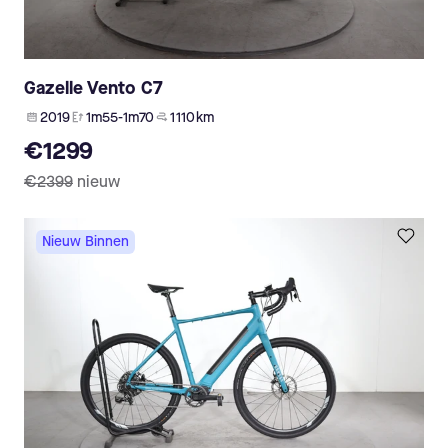
Gazelle Vento C7
2019
1m55-1m70
1 110 km
€1299
€2399
nieuw
Nieuw Binnen