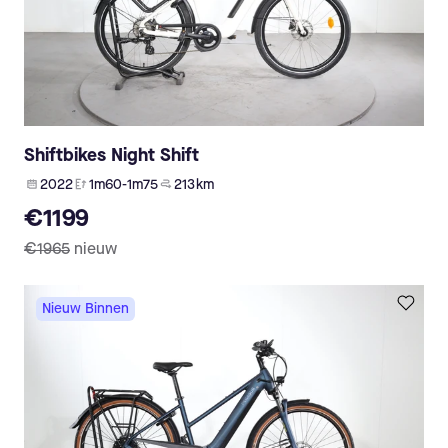
Shiftbikes Night Shift
2022
1m60-1m75
213 km
€1199
€1965
nieuw
Nieuw Binnen