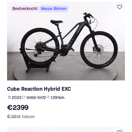
Bestverkocht
Nieuw Binnen
Cube Reaction Hybrid EXC
2022
1m59-1m72
1 291 km
€2399
€3814
nieuw