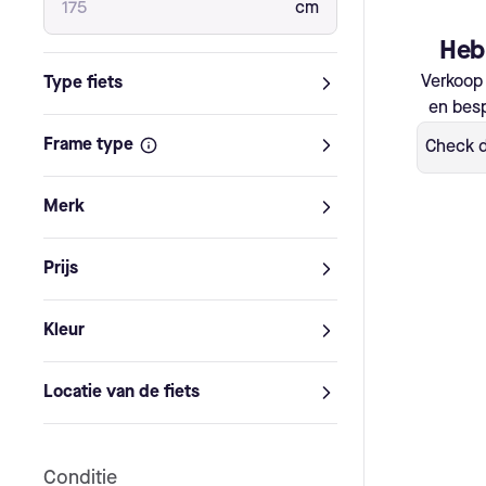
cm
Heb 
Verkoop 
Type fiets
en besp
Frame type
Stadfiets
Trekkingfiets
Check d
Mountainbike
Vouwfiets
Herenfiets
Damesfiets
Merk
Racefiets
Speed bike
Bakfiets
Prijs
Ahooga (1)
Prijsfavoriet (0)
Kleur
Van
€
Tot
€
Locatie van de fiets
Zwart (1)
Conditie