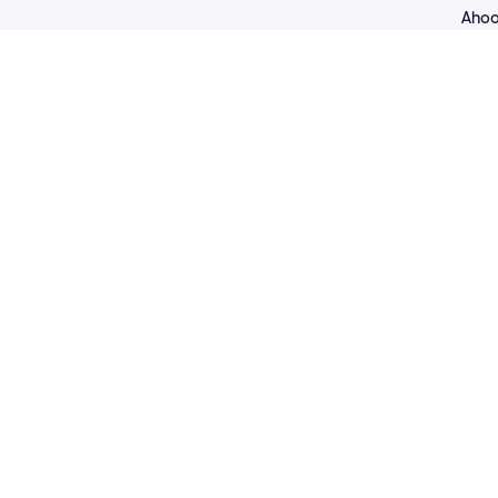
Ahoo
alle
spor
ele
Upwa
ontw
om p
van 
kleu
Maar
eige
om j
Ho
Vind
gema
het 