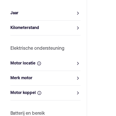
Jaar
2020
Kilometerstand
Van
km
Tot
km
Elektrische ondersteuning
Motor locatie
Middenmotor
Achterwiel
Merk motor
Voorwiel
Motor koppel
Ahooga (1)
50+ Nm
60+ Nm
70+ Nm
Batterij en bereik
80+ Nm
90+ Nm