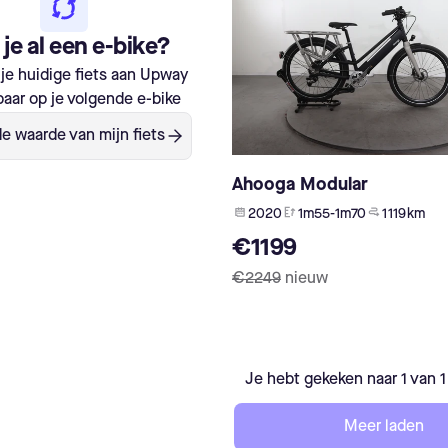
je al een e-bike?
je huidige fiets aan Upway
aar op je volgende e-bike
e waarde van mijn fiets
Ahooga Modular
2020
1m55-1m70
1 119 km
€1199
€2249
nieuw
Je hebt gekeken naar 1 van 
Meer laden