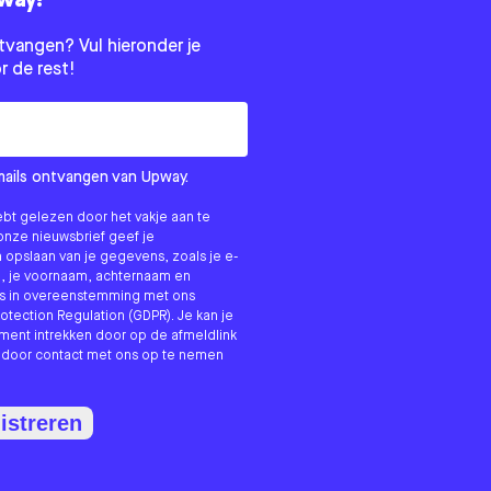
pway?
tvangen? Vul hieronder je
r de rest!
-mails ontvangen van Upway.
ebt gelezen door het vakje aan te
onze nieuwsbrief geef je
opslaan van je gegevens, zoals je e-
g, je voornaam, achternaam en
ns in overeenstemming met ons
otection Regulation (GDPR). Je kan je
ent intrekken door op de afmeldlink
f door contact met ons op te nemen
istreren