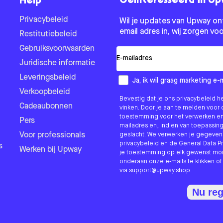
Geïnteresseerd in U
Help
Privacybeleid
Wil je updates van Upway on
email adres in, wij zorgen voo
Restitutiebeleid
Gebruiksvoorwaarden
E-mail
Juridische informatie
Leveringsbeleid
Hoe wil je van ons horen?
Ja, ik wil graag marketing e
Verkoopbeleid
Bevestig dat je ons privacybeleid h
Cadeaubonnen
vinken. Door je aan te melden voor 
toestemming voor het verwerken en 
Pers
mailadres en, indien van toepassin
Voor professionals
geslacht. We verwerken je gegeve
privacybeleid en de General Data Pr
s
Werken bij Upway
je toestemming op elk gewenst mom
onderaan onze e-mails te klikken o
via
support@upway.shop.
Nu reg