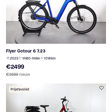
Flyer Gotour 6 7.23
2023
1m80-1m94
1 018 km
€2499
€5699
nieuw
Prijsfavoriet