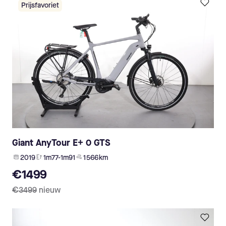
Prijsfavoriet
Giant AnyTour E+ 0 GTS
2019
1m77-1m91
1 566 km
€1499
€3499
nieuw