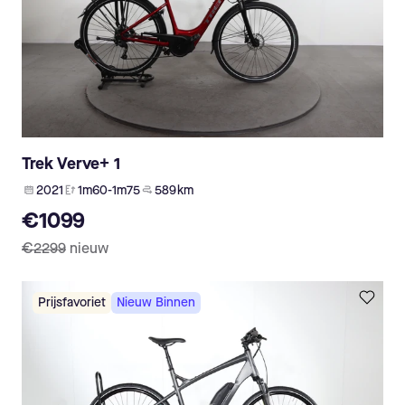
Trek Verve+ 1
2021
1m60-1m75
589 km
€1099
€2299
nieuw
Prijsfavoriet
Nieuw Binnen