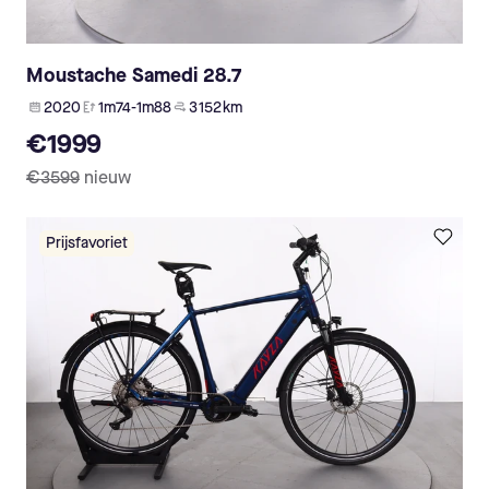
Moustache Samedi 28.7
2020
1m74-1m88
3 152 km
€1999
€3599
nieuw
Prijsfavoriet