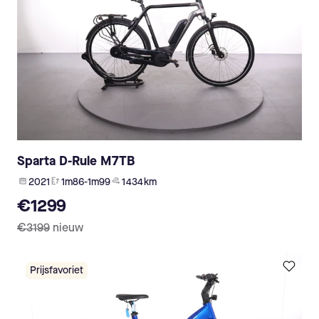
Sparta D-Rule M7TB
2021
1m86-1m99
1 434 km
€1299
€3199
nieuw
Prijsfavoriet