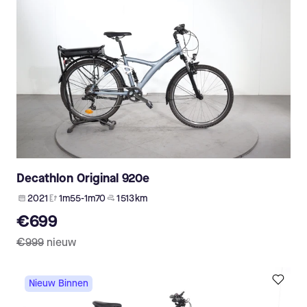
Decathlon Original 920e
2021
1m55-1m70
1 513 km
€699
€999
nieuw
Nieuw Binnen