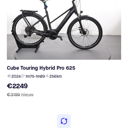
Cube Touring Hybrid Pro 625
2024
1m75-1m89
256 km
€2249
€3199
nieuw