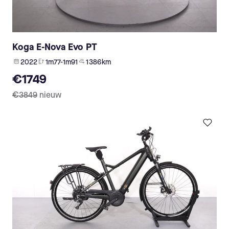
Koga E-Nova Evo PT
2022
1m77-1m91
1 386 km
€1749
€3849
nieuw