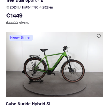
Trek Dual Sport+ 2
2024
1m75-1m90
252 km
€1449
€2599
nieuw
Nieuw Binnen
Cube Nuride Hybrid SL