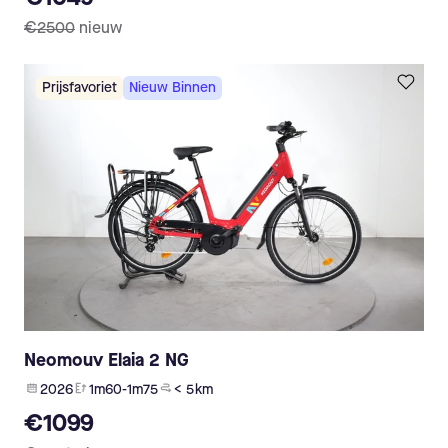
€2500
nieuw
Prijsfavoriet
Nieuw Binnen
Neomouv Elaia 2 NG
2026
1m60-1m75
< 5 km
€1099