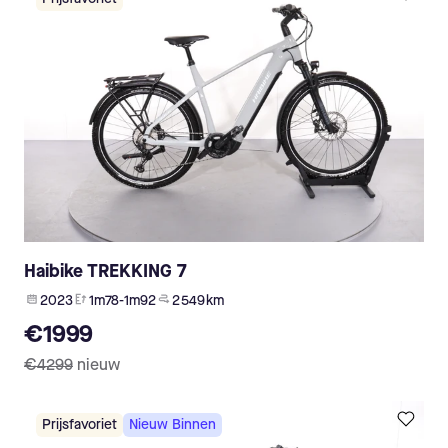
Haibike TREKKING 7
2023
1m78-1m92
2 549 km
€1999
€4299
nieuw
Prijsfavoriet
Nieuw Binnen