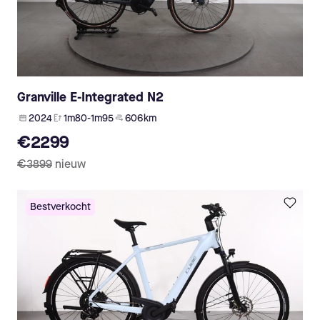
Granville E-Integrated N2
2024
1m80-1m95
606 km
€2299
€3899
nieuw
Bestverkocht