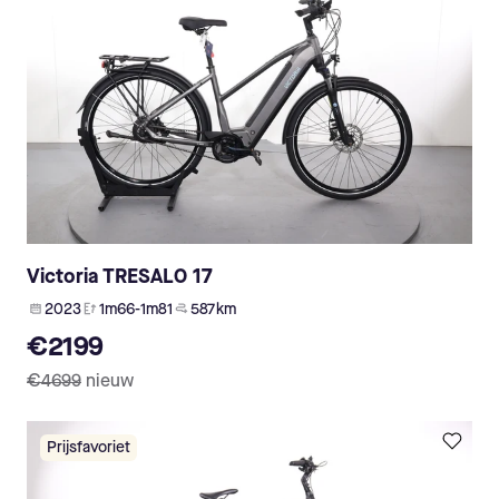
Victoria TRESALO 17
2023
1m66-1m81
587 km
€2199
€4699
nieuw
Prijsfavoriet