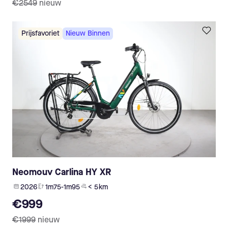
€2549
nieuw
Prijsfavoriet
Nieuw Binnen
Neomouv Carlina HY XR
2026
1m75-1m95
< 5 km
€999
€1999
nieuw