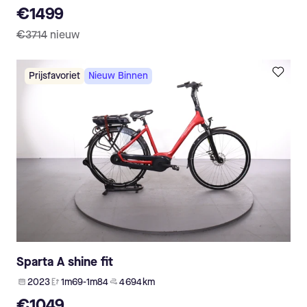
€1499
€3714
nieuw
Prijsfavoriet
Nieuw Binnen
Sparta A shine fit
2023
1m69-1m84
4 694 km
€1049