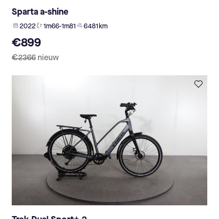
Sparta a-shine
2022
1m66-1m81
6 481 km
€899
€2366
nieuw