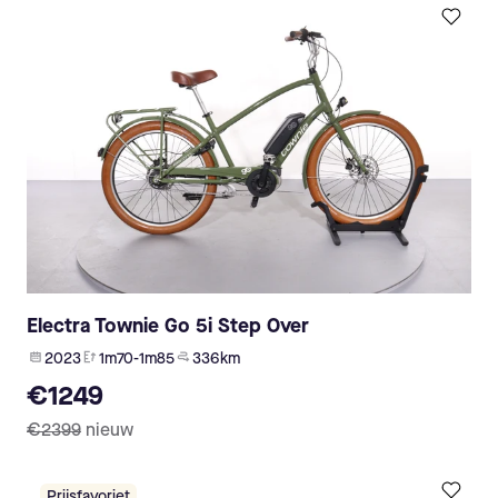
Electra Townie Go 5i Step Over
2023
1m70-1m85
336 km
€1249
€2399
nieuw
Prijsfavoriet