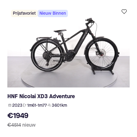
Prijsfavoriet
Nieuw Binnen
HNF Nicolai XD3 Adventure
2023
1m61-1m77
3 601 km
€1949
€4514
nieuw