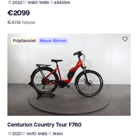
2022
1m80-1m95
4 845 km
€2099
€4119
nieuw
Prijsfavoriet
Nieuw Binnen
Centurion Country Tour F760
2021
1m70-1m85
74 km