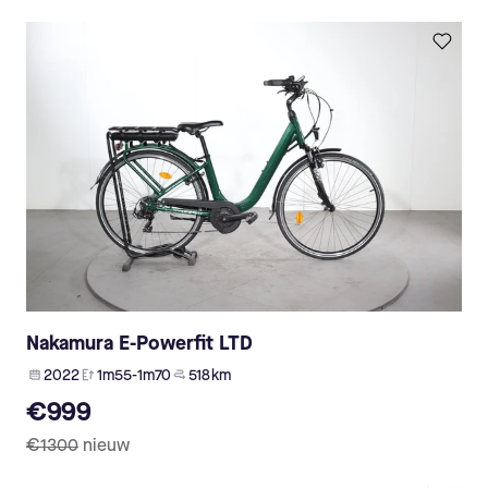
Nakamura E-Powerfit LTD
2022
1m55-1m70
518 km
€999
€1300
nieuw