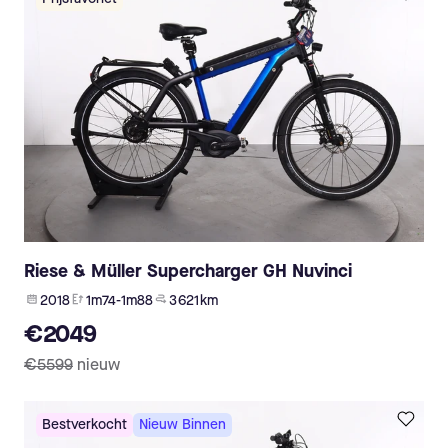
Riese & Müller Supercharger GH Nuvinci
2018
1m74-1m88
3 621 km
€2049
€5599
nieuw
Bestverkocht
Nieuw Binnen