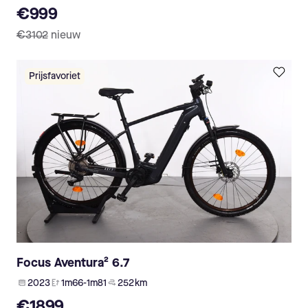
€999
€3102
nieuw
Prijsfavoriet
Focus Aventura² 6.7
2023
1m66-1m81
252 km
€1899