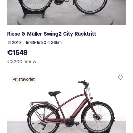
Riese & Müller Swing2 City Rücktritt
2019
1m65-1m80
26 km
€1549
€3200
nieuw
Prijsfavoriet