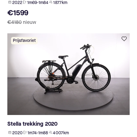
2022
1m69-1m84
1 877 km
€1599
€4180
nieuw
Prijsfavoriet
Stella trekking 2020
2020
1m74-1m88
4 007 km