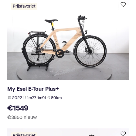
Prijsfavoriet
My Esel E-Tour Plus+
2022
1m77-1m91
89 km
€1549
€3850
nieuw
Prijsfavoriet