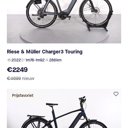
Riese & Müller Charger3 Touring
2022
1m78-1m92
288 km
€2249
€4699
nieuw
Prijsfavoriet