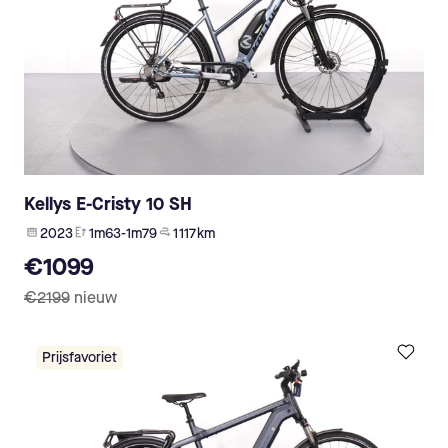
Kellys E-Cristy 10 SH
2023
1m63-1m79
1 117 km
€1099
€2199
nieuw
Prijsfavoriet