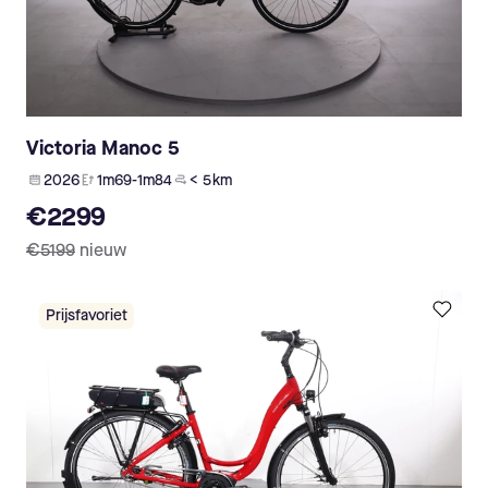
Victoria Manoc 5
2026
1m69-1m84
< 5 km
€2299
€5199
nieuw
Prijsfavoriet