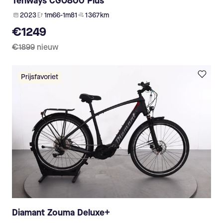
Tenways CGO800 Plus
2023
1m66-1m81
1 367 km
€1249
€1899
nieuw
Prijsfavoriet
Diamant Zouma Deluxe+