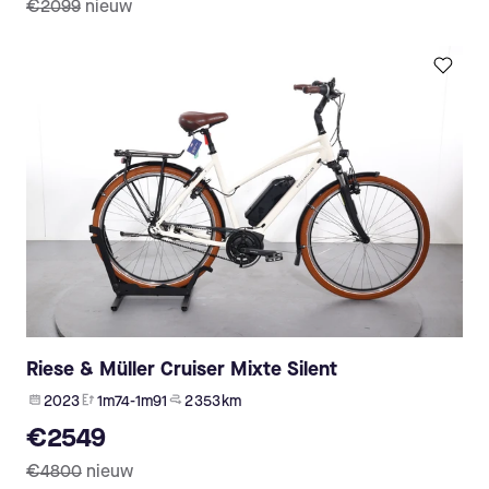
€2099
nieuw
Riese & Müller Cruiser Mixte Silent
2023
1m74-1m91
2 353 km
€2549
€4800
nieuw