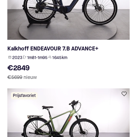
Kalkhoff ENDEAVOUR 7.B ADVANCE+
2023
1m81-1m95
1 645 km
€2849
€5699
nieuw
Prijsfavoriet