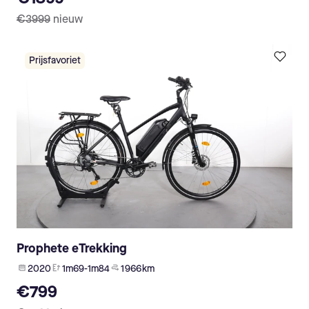
€3999
nieuw
Prijsfavoriet
Prophete eTrekking
2020
1m69-1m84
1 966 km
€799