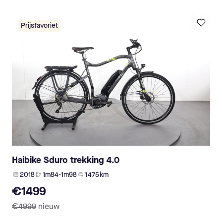
Prijsfavoriet
Haibike Sduro trekking 4.0
2018
1m84-1m98
1 475 km
€1499
€4999
nieuw