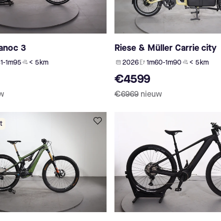
Manoc 3
Riese & Müller Carrie city
1-1m95
< 5 km
2026
1m60-1m90
< 5 km
€4599
w
€6969
nieuw
t