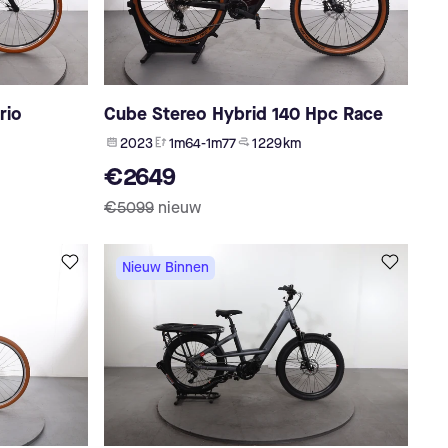
rio
Cube Stereo Hybrid 140 Hpc Race
2023
1m64-1m77
1 229 km
€2649
€5099
nieuw
Nieuw Binnen