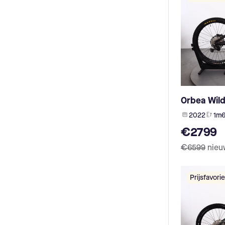
Niner (2)
Black Iron Horse (2)
Bergamont (2)
Toot (2)
Babboe (2)
CaGo (2)
THOK (2)
Butchers and Bicycles (2)
Fuji (2)
Orbea Wil
Husqvarna Bicycles (2)
Zemo (2)
2022
1m6
Bianchi (2)
€2799
Brinckers (1)
Nakamura (1)
€6599
nieu
Liteville (1)
Atlanta (1)
Prijsfavorie
Raymon (1)
Look (1)
Malaguti (1)
cube (1)
Olympia (1)