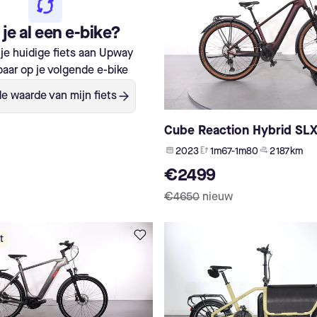
je al een e-bike?
je huidige fiets aan Upway
aar op je volgende e-bike
e waarde van mijn fiets
Cube Reaction Hybrid SLX
2023
1m67-1m80
2 187 km
€2499
€4650
nieuw
t