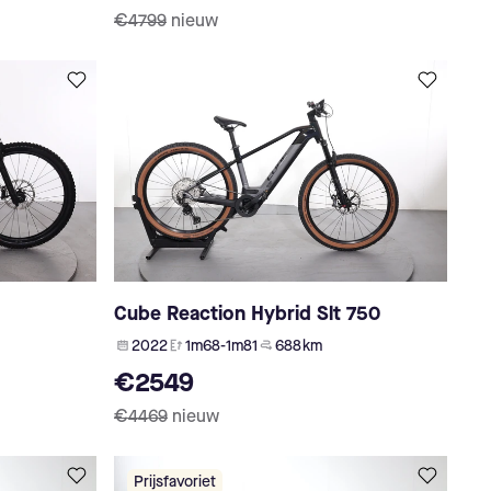
€4799
nieuw
Cube Reaction Hybrid Slt 750
2022
1m68-1m81
688 km
€2549
€4469
nieuw
Prijsfavoriet