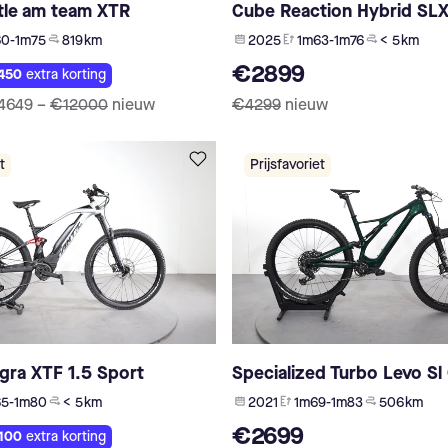
tle am team XTR
Cube Reaction Hybrid SL
0-1m75
819 km
2025
1m63-1m76
< 5 km
€2899
450
extra korting
4649
–
€12000
nieuw
€4299
nieuw
t
Prijsfavoriet
egra XTF 1.5 Sport
Specialized Turbo Levo S
65-1m80
< 5 km
2021
1m69-1m83
506 km
€2699
100
extra korting