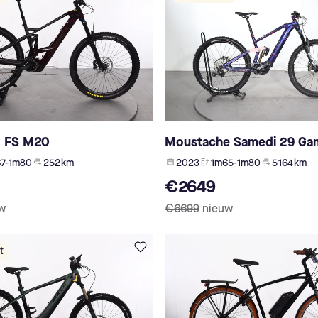
d FS M20
Moustache Samedi 29 Ga
7-1m80
252 km
2023
1m65-1m80
5 164 km
€2649
w
€6699
nieuw
t