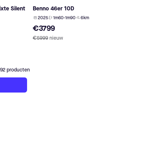
xte Silent
Benno 46er 10D
2025
1m60-1m90
6 km
€3799
€5999
nieuw
592 producten