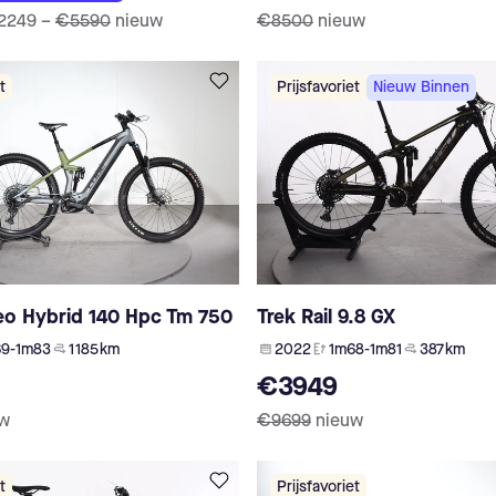
2249
–
€5590
nieuw
€8500
nieuw
t
Prijsfavoriet
Nieuw Binnen
eo Hybrid 140 Hpc Tm 750
Trek Rail 9.8 GX
9-1m83
1 185 km
2022
1m68-1m81
387 km
€3949
uw
€9699
nieuw
t
Prijsfavoriet