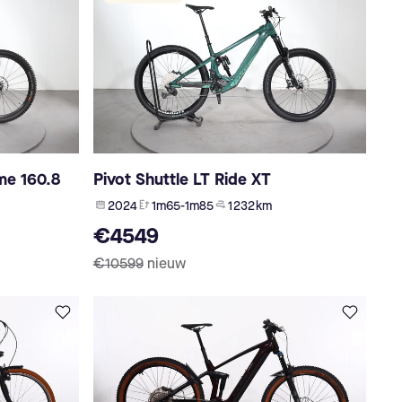
me 160.8
Pivot Shuttle LT Ride XT
2024
1m65-1m85
1 232 km
€4549
€10599
nieuw