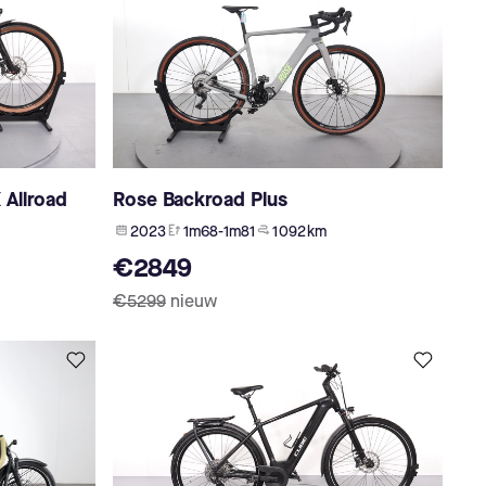
 Allroad
Rose Backroad Plus
2023
1m68-1m81
1 092 km
€2849
€5299
nieuw