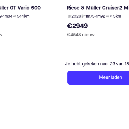
ller GT Vario 500
Riese & Müller Cruiser2 Mi
9-1m84
544 km
2026
1m75-1m92
< 5 km
€2949
w
€4548
nieuw
Je hebt gekeken naar 23 van 1
Meer laden