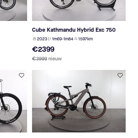
Cube Kathmandu Hybrid Exc 750
2023
1m69-1m84
1 597 km
€2399
€3999
nieuw