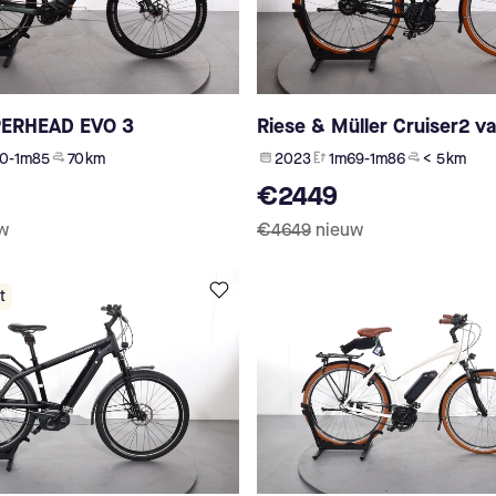
PERHEAD EVO 3
Riese & Müller Cruiser2 va
0-1m85
70 km
2023
1m69-1m86
< 5 km
€2449
w
€4649
nieuw
t