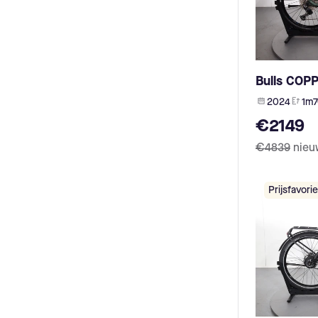
Mammut (1)
Sachsenrad (1)
Winora (1)
Stilus (1)
Bicicapace (1)
Bulls COP
Lombardo (1)
2024
1m7
HoheAcht (1)
Müsing (1)
€2149
Monty (1)
€4839
nieu
Basso (1)
Olmo (1)
Morrison (1)
Prijsfavorie
Carver (1)
Maxcycles (1)
Genesis (1)
megamo (1)
MÜSING (1)
Ortler (1)
Wanderer (1)
Cycle Denis (1)