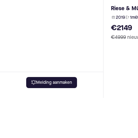
Chike (1)
Riese & Mü
Amsterdam Air (1)
Velodeville (1)
2019
1m6
Benno Bikes (1)
€2149
Bottecchia (1)
Utopia Velo (1)
€4999
nieu
SBLOCS (1)
Kiffy (1)
Prophete (1)
Moser (1)
Ecobike (1)
Melding aanmaken