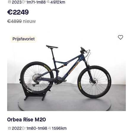
2023
1m71-1m88
4 972 km
€2249
€4899
nieuw
Prijsfavoriet
Orbea Rise M20
2022
1m80-1m98
1 596 km