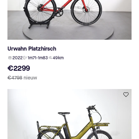
Urwahn Platzhirsch
2022
1m71-1m83
49 km
€2299
€4798
nieuw