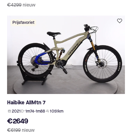
€4299
nieuw
Prijsfavoriet
Haibike AllMtn 7
2021
1m74-1m88
1 051 km
€2649
€6199
nieuw