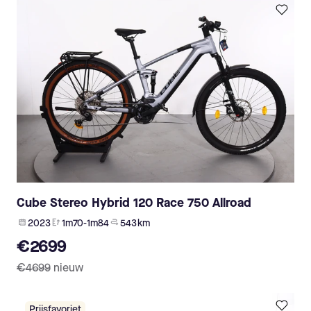
Cube Stereo Hybrid 120 Race 750 Allroad
2023
1m70-1m84
543 km
€2699
€4699
nieuw
Prijsfavoriet