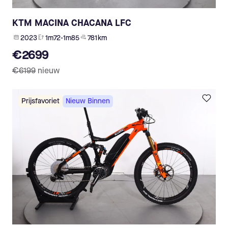
KTM MACINA CHACANA LFC
2023
1m72-1m85
781 km
€2699
€6199
nieuw
Prijsfavoriet
Nieuw Binnen