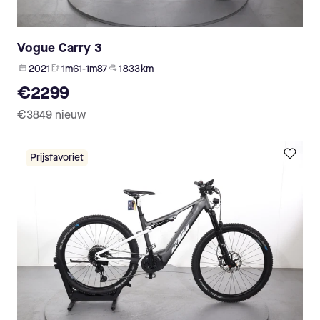
Vogue Carry 3
2021
1m61-1m87
1 833 km
€2299
€3849
nieuw
Prijsfavoriet