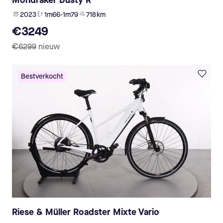
Mondraker Dusty R
2023
1m66-1m79
718 km
€3249
€6299
nieuw
Bestverkocht
Riese & Müller Roadster Mixte Vario