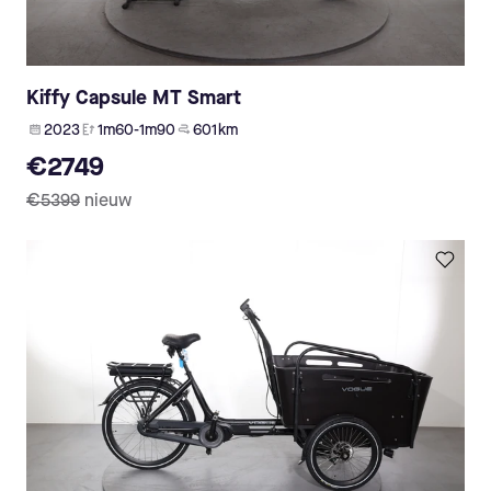
Kiffy Capsule MT Smart
2023
1m60-1m90
601 km
€2749
€5399
nieuw