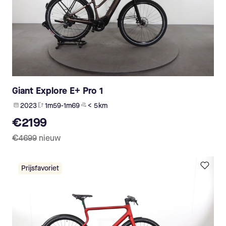
Giant Explore E+ Pro 1
2023
1m59-1m69
< 5 km
€2199
€4699
nieuw
Prijsfavoriet