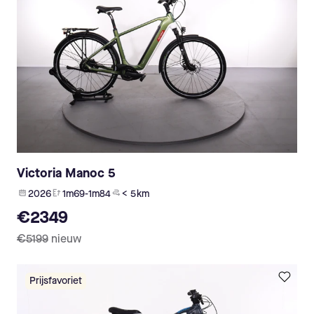
Victoria Manoc 5
2026
1m69-1m84
< 5 km
€2349
€5199
nieuw
Prijsfavoriet