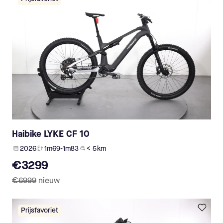
Haibike LYKE CF 10
2026
1m69-1m83
< 5 km
€3299
€6999
nieuw
Prijsfavoriet