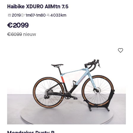
Haibike XDURO AllMtn 7.5
2019
1m67-1m80
4 033 km
€2099
€6099
nieuw