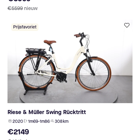
€5599
nieuw
Prijsfavoriet
Riese & Müller Swing Rücktritt
2020
1m69-1m86
308 km
€2149