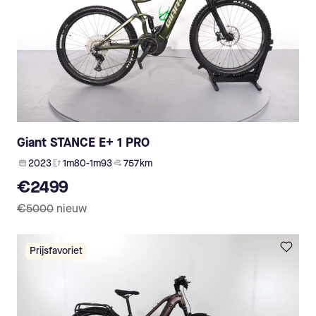
Giant STANCE E+ 1 PRO
2023
1m80-1m93
757 km
€2499
€5000
nieuw
Prijsfavoriet