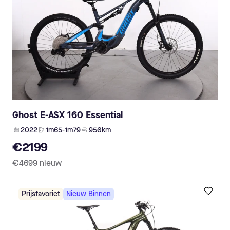
Ghost E-ASX 160 Essential
2022
1m65-1m79
956 km
€2199
€4699
nieuw
Prijsfavoriet
Nieuw Binnen