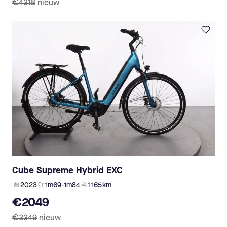
€4318
nieuw
Cube Supreme Hybrid EXC
2023
1m69-1m84
1 165 km
€2049
€3349
nieuw