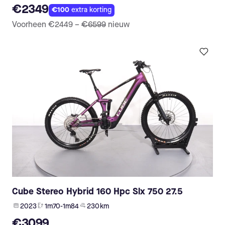
€2349
€100
extra korting
Voorheen
€2449
–
€6599
nieuw
Cube Stereo Hybrid 160 Hpc Slx 750 27.5
2023
1m70-1m84
230 km
€3099