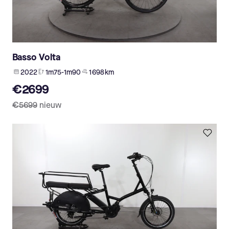
Basso Volta
2022
1m75-1m90
1 698 km
€2699
€5699
nieuw