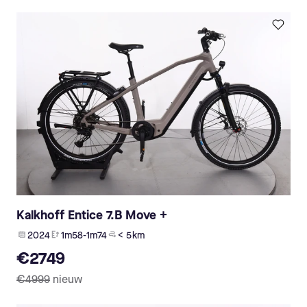
Kalkhoff Entice 7.B Move +
2024
1m58-1m74
< 5 km
€2749
€4999
nieuw