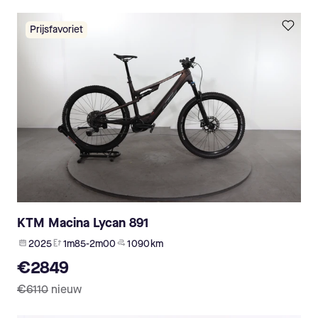
Prijsfavoriet
KTM Macina Lycan 891
2025
1m85-2m00
1 090 km
€2849
€6110
nieuw