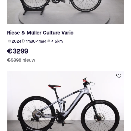
Riese & Müller Culture Vario
2024
1m80-1m94
< 5 km
€3299
€5398
nieuw