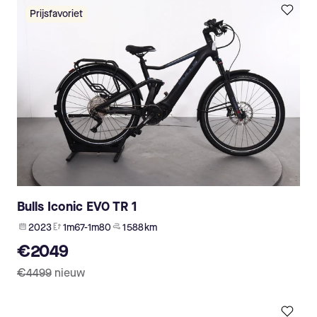
Prijsfavoriet
Bulls Iconic EVO TR 1
2023
1m67-1m80
1 588 km
€2049
€4499
nieuw