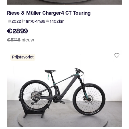
Riese & Müller Charger4 GT Touring
2022
1m70-1m85
1 402 km
€2899
€5748
nieuw
Prijsfavoriet