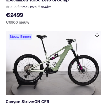
Specialized Turbo Levo Sl Comp
2022
1m76-1m89
954 km
€2499
€6900
nieuw
Nieuw Binnen
Canyon Strive:ON CFR