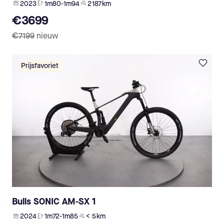
2023
1m80-1m94
2 187 km
€3699
€7199
nieuw
Prijsfavoriet
Bulls SONIC AM-SX 1
2024
1m72-1m85
< 5 km