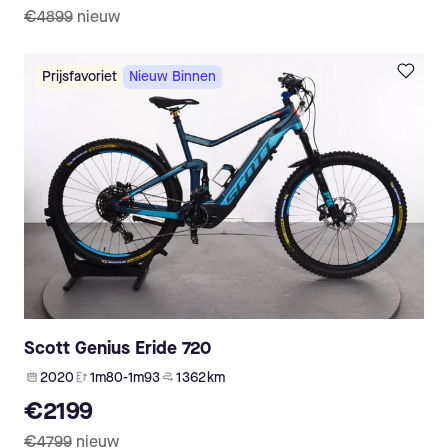
€4899
nieuw
Prijsfavoriet
Nieuw Binnen
Scott Genius Eride 720
2020
1m80-1m93
1 362 km
€2199
€4799
nieuw