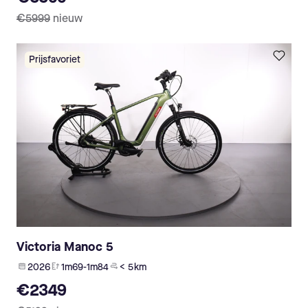
€5999
nieuw
Prijsfavoriet
Victoria Manoc 5
2026
1m69-1m84
< 5 km
€2349