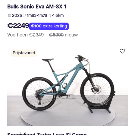
Bulls Sonic Eva AM-SX 1
2025
1m63-1m76
< 5 km
€2249
€100
extra korting
Voorheen
€2349
–
€5999
nieuw
Prijsfavoriet