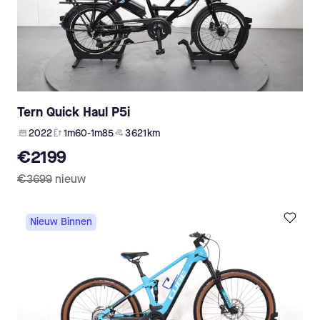
Tern Quick Haul P5i
2022
1m60-1m85
3 621 km
€2199
€3699
nieuw
Nieuw Binnen