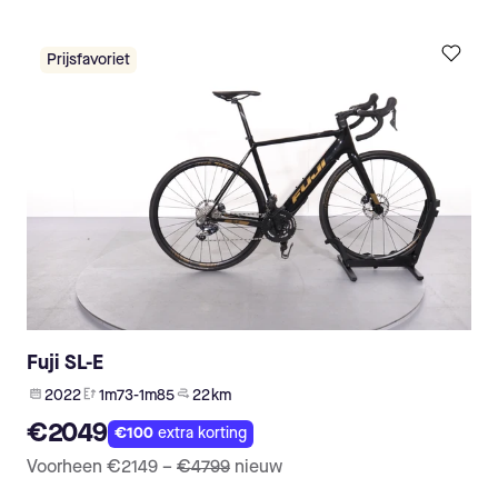
Prijsfavoriet
Fuji SL-E
2022
1m73-1m85
22 km
€2049
€100
extra korting
Voorheen
€2149
–
€4799
nieuw