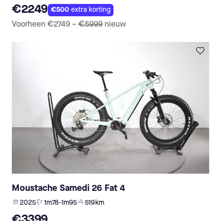
€2249
€500
extra korting
Voorheen
€2749
–
€5999
nieuw
Moustache Samedi 26 Fat 4
2025
1m78-1m95
519 km
€3399