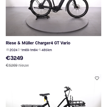
Riese & Müller Charger4 GT Vario
2024
1m69-1m84
485 km
€3249
€5269
nieuw