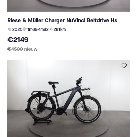
Riese & Müller Charger NuVinci Beltdrive Hs
2020
1m65-1m82
281 km
€2149
€4500
nieuw