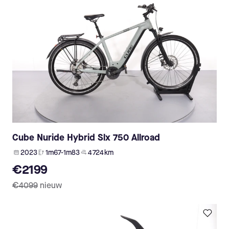
Cube Nuride Hybrid Slx 750 Allroad
2023
1m67-1m83
4 724 km
€2199
€4099
nieuw