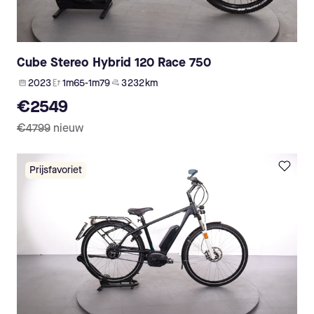
Cube Stereo Hybrid 120 Race 750
2023
1m65-1m79
3 232 km
€2549
€4799
nieuw
Prijsfavoriet