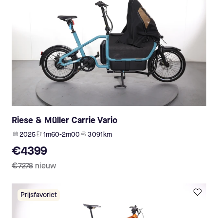
Riese & Müller Carrie Vario
2025
1m60-2m00
3 091 km
€4399
€7278
nieuw
Prijsfavoriet