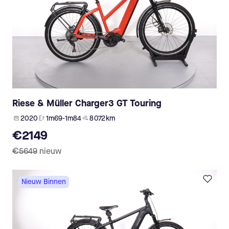
Riese & Müller Charger3 GT Touring
2020
1m69-1m84
8 072 km
€2149
€5649
nieuw
Nieuw Binnen