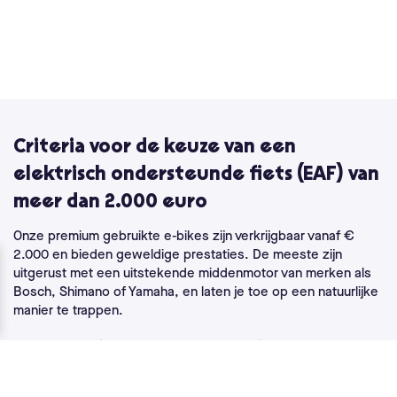
Criteria voor de keuze van een
elektrisch ondersteunde fiets (EAF) van
meer dan 2.000 euro
Onze premium gebruikte e-bikes zijn verkrijgbaar vanaf €
2.000 en bieden geweldige prestaties. De meeste zijn
uitgerust met een uitstekende middenmotor van merken als
Bosch, Shimano of Yamaha, en laten je toe op een natuurlijke
manier te trappen.
Ze hebben ook meer geavanceerde elektronica, waardoor
je meer finesse hebt in de elektrische assistentie. In deze
prijsklasse krijg je ook een transmissie van betere