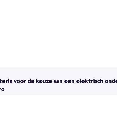
teria voor de keuze van een elektrisch ond
ro
 premium gebruikte e-bikes zijn verkrijgbaar vanaf € 2.000 en bie
tekende middenmotor van merken als Bosch, Shimano of Yamaha, en 
ebben ook meer geavanceerde elektronica, waardoor je meer fine