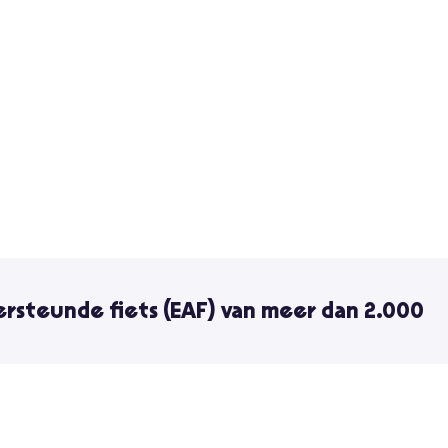
ersteunde fiets (EAF) van meer dan 2.000
den geweldige prestaties. De meeste zijn uitgerust met een
laten je toe op een natuurlijke manier te trappen.
sse hebt in de elektrische assistentie. In deze prijsklasse