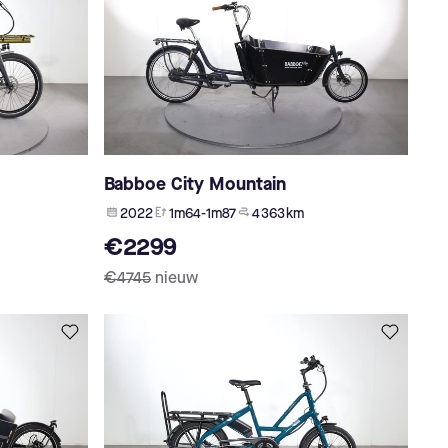
Babboe City Mountain
2022
1m64-1m87
4 363 km
€2299
€4745
nieuw