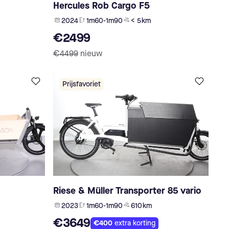
Hercules Rob Cargo F5
2024
1m60-1m90
< 5 km
€2499
€4499
nieuw
Prijsfavoriet
Riese & Müller Transporter 85 vario
2023
1m60-1m90
610 km
€3649
€400
extra korting