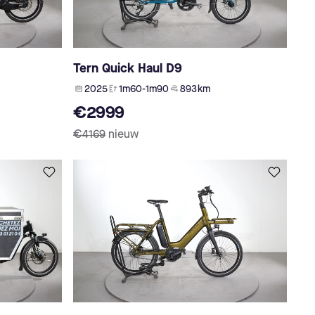
Tern Quick Haul D9
2025
1m60-1m90
893 km
€2999
€4169
nieuw