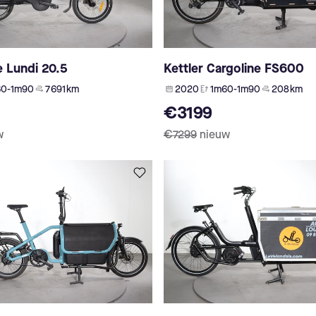
 Lundi 20.5
Kettler Cargoline FS600
60-1m90
7 691 km
2020
1m60-1m90
208 km
€3199
w
€7299
nieuw