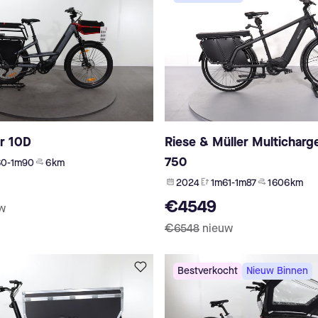
r 10D
Riese & Müller Multicharg
750
60-1m90
6 km
2024
1m61-1m87
1 606 km
€4549
w
€6548
nieuw
Bestverkocht
Nieuw Binnen