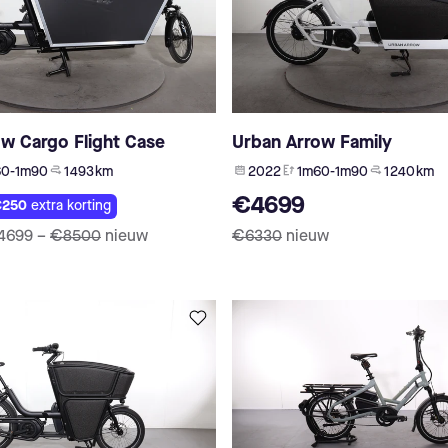
w Cargo Flight Case
Urban Arrow Family
60-1m90
1 493 km
2022
1m60-1m90
1 240 km
€4699
250
extra korting
4699
–
€8500
nieuw
€6330
nieuw