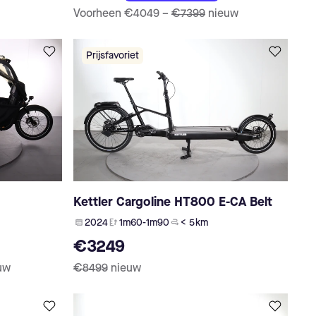
Voorheen
€4049
–
€7399
nieuw
Prijsfavoriet
Kettler Cargoline HT800 E-CA Belt
2024
1m60-1m90
< 5 km
€3249
uw
€8499
nieuw