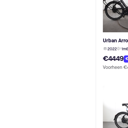
Urban Arro
2022
1m
€4449
€
Voorheen
€