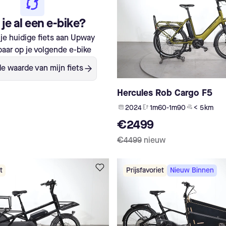
je al een e-bike?
je huidige fiets aan Upway
aar op je volgende e-bike
e waarde van mijn fiets
Hercules Rob Cargo F5
2024
1m60-1m90
< 5 km
€2499
€4499
nieuw
t
Prijsfavoriet
Nieuw Binnen