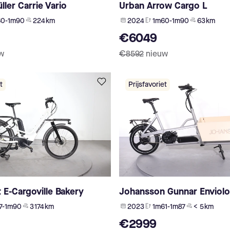
ller Carrie Vario
Urban Arrow Cargo L
60-1m90
224 km
2024
1m60-1m90
63 km
€6049
w
€8592
nieuw
t
Prijsfavoriet
E-Cargoville Bakery
Johansson Gunnar Enviolo
7-1m90
3 174 km
2023
1m61-1m87
< 5 km
€2999