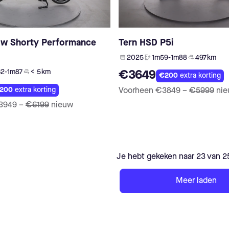
ow Shorty Performance
Tern HSD P5i
2025
1m59-1m88
497 km
2-1m87
< 5 km
€3649
€200
extra korting
200
extra korting
Voorheen
€3849
–
€5999
ni
3949
–
€6199
nieuw
Je hebt gekeken naar 23 van 
Meer laden