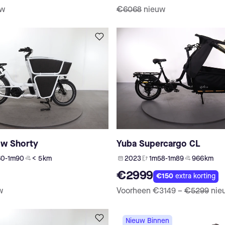
uw
€6068
nieuw
ow Shorty
Yuba Supercargo CL
60-1m90
< 5 km
2023
1m58-1m89
966 km
€2999
€150
extra korting
w
Voorheen
€3149
–
€5299
nie
Nieuw Binnen