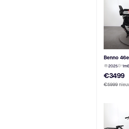
Benno 46e
2025
1m
€3499
€5999
nieu