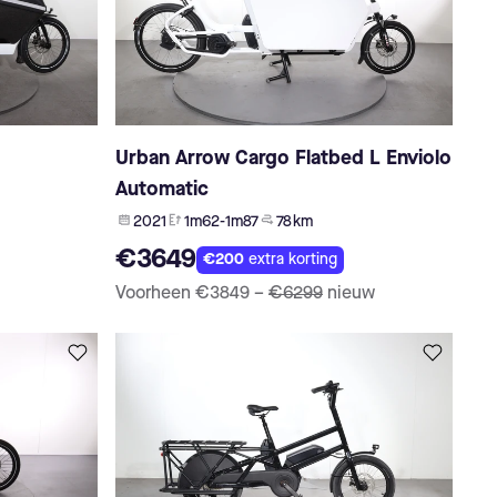
Urban Arrow Cargo Flatbed L Enviolo
Automatic
2021
1m62-1m87
78 km
€3649
€200
extra korting
Voorheen
€3849
–
€6299
nieuw