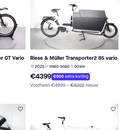
er GT Vario
Riese & Müller Transporter2 85 vario
2025
1m60-1m90
90 km
€4399
€500
extra korting
Voorheen
€4899
–
€8202
nieuw