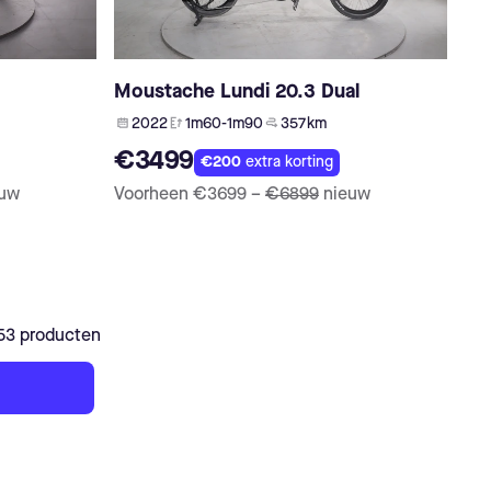
Moustache Lundi 20.3 Dual
2022
1m60-1m90
357 km
€3499
€200
extra korting
euw
Voorheen
€3699
–
€6899
nieuw
253 producten