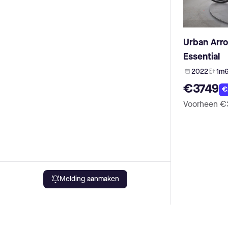
Urban Arr
Essential
2022
1m6
€3749
€
Voorheen
€
Melding aanmaken