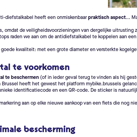
nti-diefstalkabel heeft een onmiskenbaar
praktisch aspect
... M
ps, omdat de veiligheidsvoorzieningen van dergelijke uitrusting 
stops raden we aan om de antidiefstalkabel te koppelen aan een 
 goede kwaliteit: met een grote diameter en versterkte kogelg
stal te voorkomen
stal te beschermen
(of in ieder geval terug te vinden als hij ges
In Brussel heeft het gewest het platform mybike.brussels gelanc
unieke identificatiecode en een QR-code. De sticker is natuurli
rkering aan op elke nieuwe aankoop van een fiets die nog ni
imale bescherming