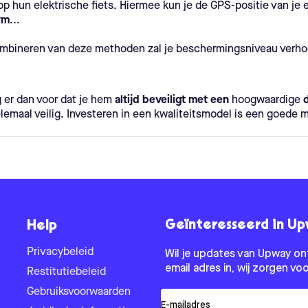
p hun elektrische fiets. Hiermee kun je de GPS-positie van je e
rm
...
combineren van deze methoden zal je beschermingsniveau verho
g er dan voor dat je hem
altijd beveiligt met een
hoogwaardige
elemaal veilig. Investeren in een kwaliteitsmodel is een goede 
Geïnteresseerd in U
Help
Privacybeleid
Wil je updates van Upway on
email adres in, wij zorgen voo
Restitutiebeleid
Gebruiksvoorwaarden
E-mail