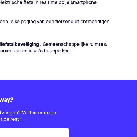
lektrische fiets in realtime op je smartphone
gen, elke poging van een fietsendief ontmoedigen
diefstalbeveiliging
. Gemeenschappelijke ruimtes,
manier om de risico's te beperken.
pway?
tvangen? Vul hieronder je
r de rest!