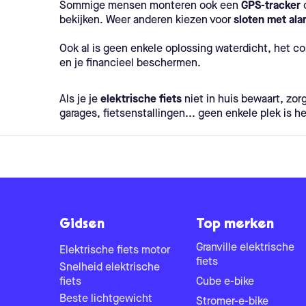
Sommige mensen monteren ook een
GPS-tracker
o
bekijken. Weer anderen kiezen voor
sloten met ala
Ook al is geen enkele oplossing waterdicht, het 
en je financieel beschermen.
Als je je
elektrische fiets
niet in huis bewaart, zor
garages, fietsenstallingen... geen enkele plek is h
Gidsen
Top merken
Granville elektrische
Elektrische fiets motor
fiets
Snelheid elektrische
fiets
Cube e-bike
Beste lichtgewicht
Stromer-e-bike