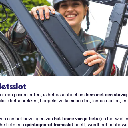
etsslot
voor een paar minuten, is het essentieel om
hem met een stevig s
lair (fietsenrekken, hoepels, verkeersborden, lantaarnpalen, enz
ven aan het beveiligen van
het frame van je fiets
(en het wiel in
che fiets een
geïntegreerd frameslot
heeft, wordt het achterwiel