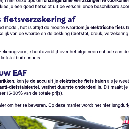
zijn hier onze tips om
onaangename verrassingen te voorkomen e
 kies je een goed fietsslot uit de verschillende beschikbare soo
 fietsverzekering af
d model, het is altijd de moeite waard
om je elektrische fiets 
lijk van de waarde en de dekking (diefstal, breuk, verzekering 
rzekering voor je hoofdverblijf over het algemeen schade aan 
 diefstal buitenshuis.
ouw EAF
hrikken
: kan je
de accu uit je elektrische fiets halen
als je weet
anti-diefstalsleutel, wat
het duurste onderdeel is
. Dit maakt je
er 15-30% van de totale prijs).
er om het te bewaren. Op deze manier wordt het niet langdurig