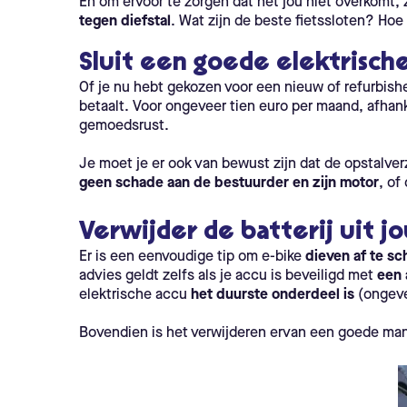
En om ervoor te zorgen dat het jou niet overkomt, 
tegen diefstal
. Wat zijn de beste fietssloten? Hoe
Sluit een goede elektrische
Of je nu hebt gekozen voor een nieuw of refurbishe
betaalt. Voor ongeveer tien euro per maand, afhanke
gemoedsrust.
Je moet je er ook van bewust zijn dat de opstalve
geen schade aan de bestuurder en zijn motor
, of
Verwijder de batterij uit j
Er is een eenvoudige tip om e-bike
dieven af te sc
advies geldt zelfs als je accu is beveiligd met
een 
elektrische accu
het duurste onderdeel is
(ongeve
Bovendien is het verwijderen ervan een goede mani