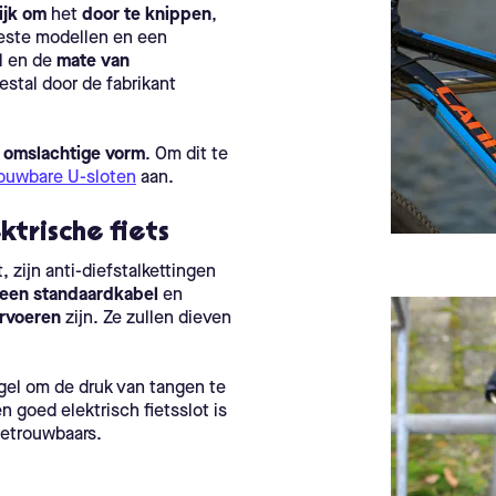
ijk om
het
door te knippen
,
 beste modellen en een
al en de
mate van
estal door de fabrikant
e
omslachtige vorm
. Om dit te
ouwbare U-sloten
aan.
ktrische fiets
 zijn anti-diefstalkettingen
n een standaardkabel
en
ervoeren
zijn. Ze zullen dieven
gel om de druk van tangen te
 goed elektrisch fietsslot is
 betrouwbaars.