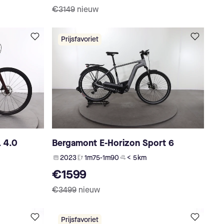
€3149
nieuw
Prijsfavoriet
L 4.0
Bergamont E-Horizon Sport 6
2023
1m75-1m90
< 5 km
€1599
€3499
nieuw
Prijsfavoriet