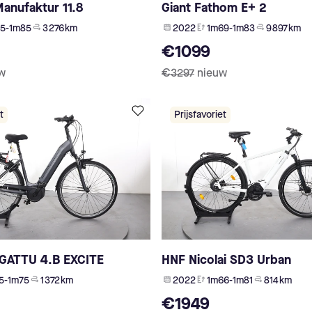
Manufaktur 11.8
Giant Fathom E+ 2
5-1m85
3 276 km
2022
1m69-1m83
9 897 km
€1099
w
€3297
nieuw
t
Prijsfavoriet
AGATTU 4.B EXCITE
HNF Nicolai SD3 Urban
5-1m75
1 372 km
2022
1m66-1m81
814 km
€1949