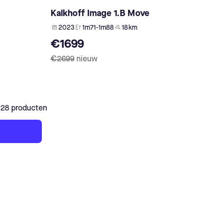
Kalkhoff Image 1.B Move
2023
1m71-1m88
18 km
€1699
€2699
nieuw
228 producten