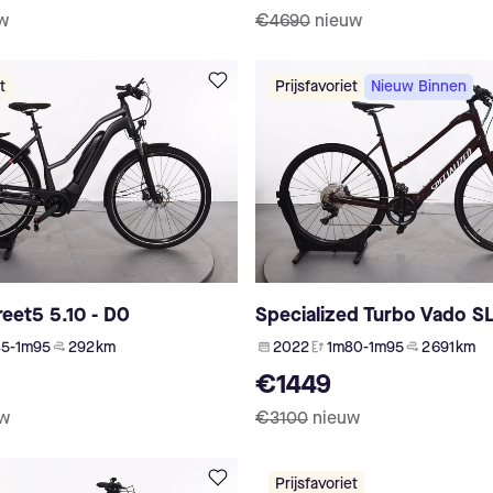
w
€4690
nieuw
t
Prijsfavoriet
Nieuw Binnen
reet5 5.10 - D0
Specialized Turbo Vado S
5-1m95
292 km
2022
1m80-1m95
2 691 km
€1449
uw
€3100
nieuw
Prijsfavoriet