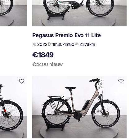
Pegasus Premio Evo 11 Lite
2022
1m80-1m90
2 376 km
€1849
€4400
nieuw