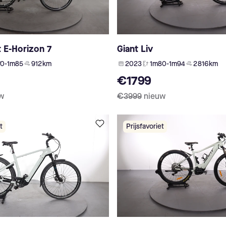
 E-Horizon 7
Giant Liv
70-1m85
912 km
2023
1m80-1m94
2 816 km
€1799
w
€3999
nieuw
t
Prijsfavoriet