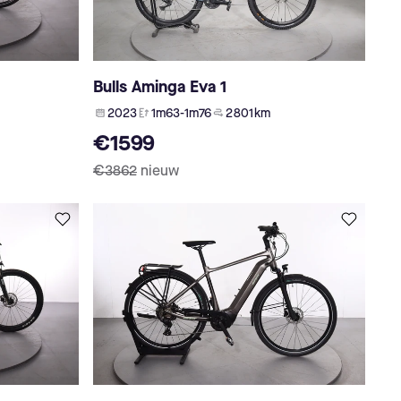
Bulls Aminga Eva 1
2023
1m63-1m76
2 801 km
€1599
€3862
nieuw