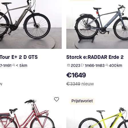
yTour E+ 2 D GTS
Storck e:RADDAR Erde 2
7-1m91
< 5 km
2023
1m66-1m83
400 km
€1649
w
€3349
nieuw
Prijsfavoriet