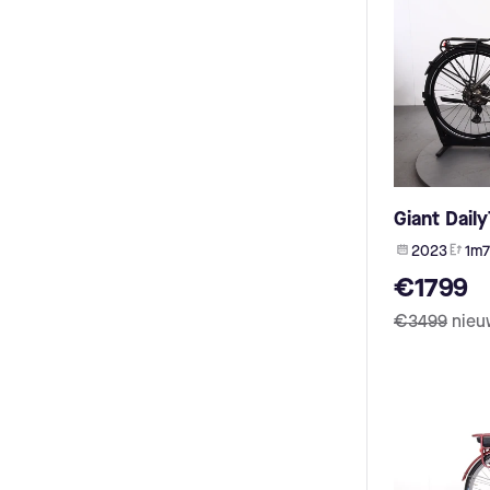
Wilier (5)
Trek (2)
Bionicon (5)
Dyname (2)
Myboo (4)
Urtopia (2)
Klever (4)
Dapu (1)
Coboc (4)
TDCM (1)
Jools (4)
Neodrives (1)
Mondraker (4)
Stella (1)
Norta (4)
Akaima (1)
Excelsior (4)
Vecocraft (1)
Giant Dail
Ideal (4)
Aikema (1)
Müsing (4)
2023
1m7
Accell (1)
My Esel (4)
MHL GK (1)
€1799
Rabeneick (4)
Fischer (1)
Rock Machine (3)
€3499
nieu
GWA (1)
Thompson (3)
E-Motion (1)
Vogue (3)
Hercules (1)
Muon (3)
Sport Drive (1)
Bakfiets (3)
TQ Flyon (1)
Advanced E-Bike (3)
Megamo (1)
Zündapp (3)
Zehus (1)
Gasgas (3)