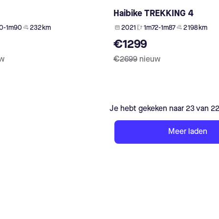
Haibike TREKKING 4
0-1m90
232 km
2021
1m72-1m87
2 198 km
€1299
uw
€2699
nieuw
Je hebt gekeken naar 23 van 2
Meer laden