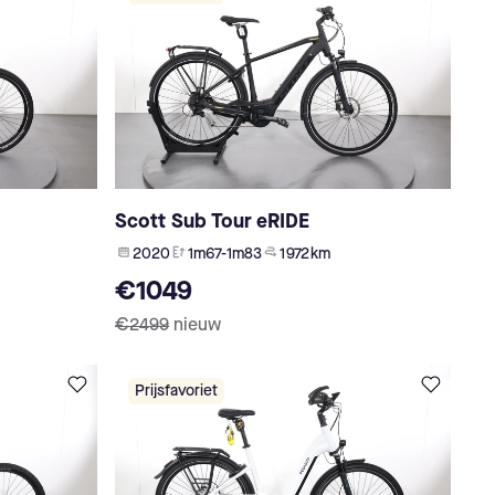
Scott Sub Tour eRIDE
2020
1m67-1m83
1 972 km
€1049
€2499
nieuw
Prijsfavoriet