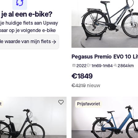
je al een e-bike?
je huidige fiets aan Upway
aar op je volgende e-bike
e waarde van mijn fiets
Pegasus Premio EVO 10 Li
2022
1m69-1m84
2 864 km
€1849
€4219
nieuw
t
Prijsfavoriet