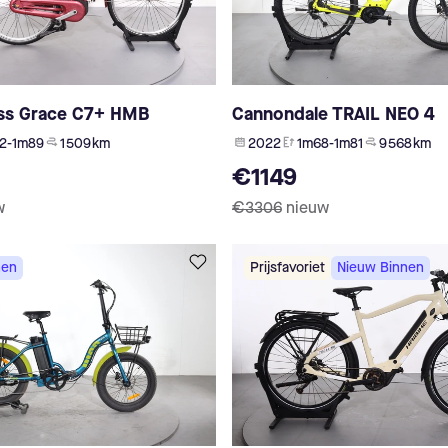
iss Grace C7+ HMB
Cannondale TRAIL NEO 4
2-1m89
1 509 km
2022
1m68-1m81
9 568 km
€1149
w
€3306
nieuw
nen
Prijsfavoriet
Nieuw Binnen