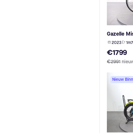
EPOWER (1)
Ortler (3)
FIT R600 (1)
Leader Fox (3)
Ecomo (1)
Böttcher (3)
My Esel (1)
Puch (3)
UPEA (1)
Olympia (3)
Gazelle M
Blaupunkt (1)
Brennabor (3)
OneMile (1)
2023
1m7
Bottecchia (3)
Sachs RS (1)
Wayscral (3)
€1799
Shengyi (1)
Simplon (3)
OES (1)
€2991
nieu
Cowboy (3)
Flyer (1)
Maxcycles (3)
HEPHA (1)
Husqvarna Bicycles (3)
Nieuw Bin
NCM (1)
Rocky Mountain (3)
SFM (1)
Triumph (3)
yamaha (1)
Kayza (2)
Innotorg (1)
Veloci (2)
VanDijck (2)
Storck (2)
Tucano (2)
Desiknio (2)