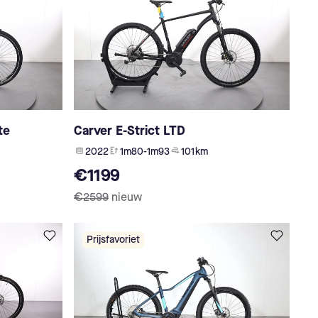
te
Carver E-Strict LTD
2022
1m80-1m93
101 km
€1199
€2599
nieuw
Prijsfavoriet