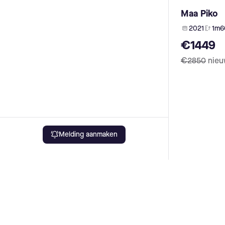
Oxford (2)
Maa Piko
Dynamics (2)
Peugeot (2)
2021
1m6
Yamaha (2)
€1449
Compel (2)
Lombardo (2)
€2850
nie
Woodee Bikes (2)
Breezer (2)
Allegro (2)
BMC (2)
Grecos (2)
Trenoli (2)
Melding aanmaken
Stromer (2)
BESV (2)
Ridley (2)
Advanced (2)
UrbanBiker (2)
Mammut (2)
Brooky (2)
Rose (2)