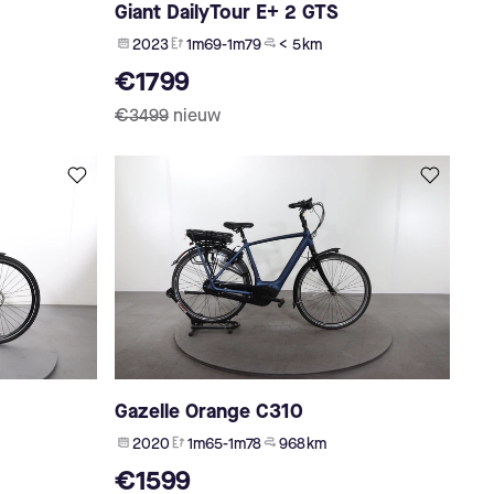
Giant DailyTour E+ 2 GTS
2023
1m69-1m79
< 5 km
€1799
€3499
nieuw
Gazelle Orange C310
2020
1m65-1m78
968 km
€1599