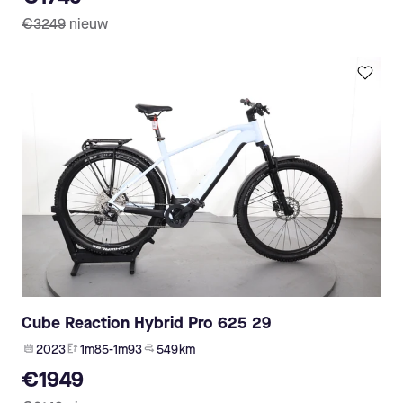
€3249
nieuw
Cube Reaction Hybrid Pro 625 29
2023
1m85-1m93
549 km
€1949