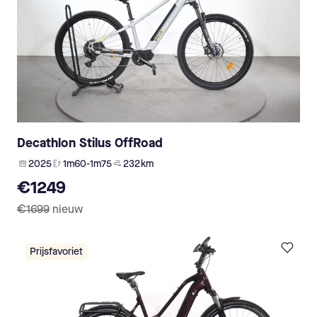
Decathlon Stilus OffRoad
2025
1m60-1m75
232 km
€1249
€1699
nieuw
Prijsfavoriet