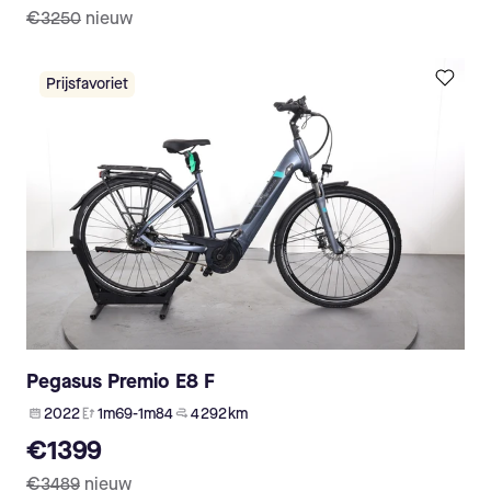
€3250
nieuw
Prijsfavoriet
Pegasus Premio E8 F
2022
1m69-1m84
4 292 km
€1399
€3489
nieuw