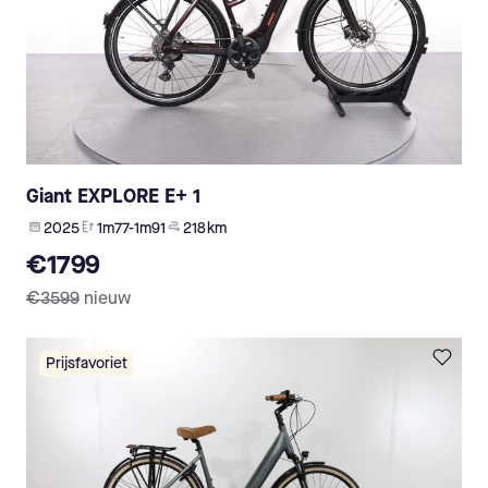
Giant EXPLORE E+ 1
2025
1m77-1m91
218 km
€1799
€3599
nieuw
Prijsfavoriet