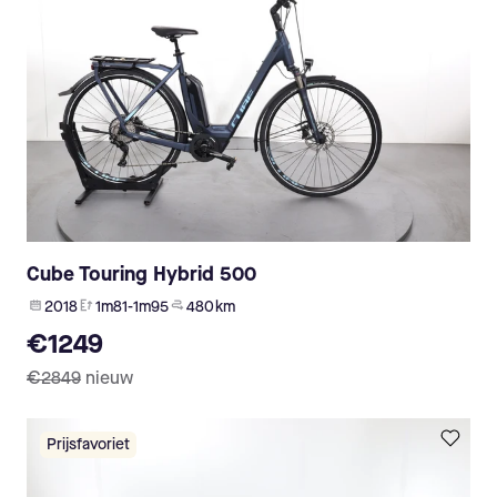
Cube Touring Hybrid 500
2018
1m81-1m95
480 km
€1249
€2849
nieuw
Prijsfavoriet