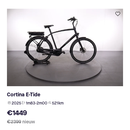
Cortina E-Tide
2025
1m83-2m00
521 km
€1449
€2399
nieuw