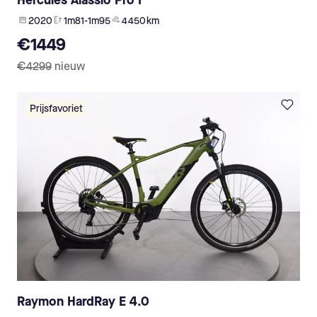
Hercules Alassio Pro I
2020
1m81-1m95
4 450 km
€1449
€4299
nieuw
Prijsfavoriet
Raymon HardRay E 4.0