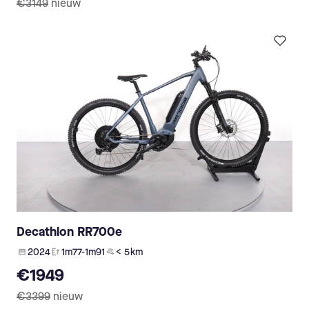
€3149
nieuw
Decathlon RR700e
2024
1m77-1m91
< 5 km
€1949
€3399
nieuw