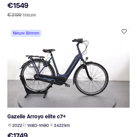
€1549
€3199
nieuw
Nieuw Binnen
Gazelle Arroyo elite c7+
2022
1m80-1m90
3 422 km
€1749