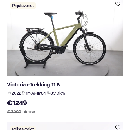
Prijsfavoriet
Victoria eTrekking 11.5
2022
1m69-1m84
3 510 km
€1249
€3299
nieuw
Prijsfavoriet