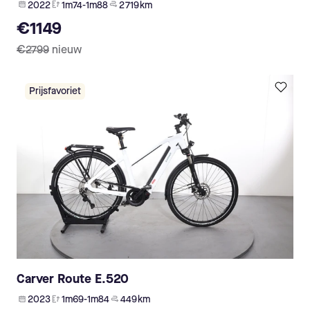
2022
1m74-1m88
2 719 km
€1149
€2799
nieuw
Prijsfavoriet
Carver Route E.520
2023
1m69-1m84
449 km