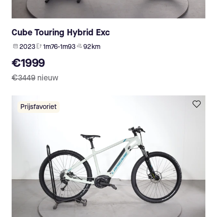
Cube Touring Hybrid Exc
2023
1m76-1m93
92 km
€1999
€3449
nieuw
Prijsfavoriet