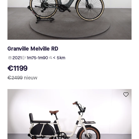
Granville Melville RD
2021
1m75-1m90
< 5 km
€1199
€2499
nieuw