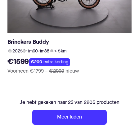
Brinckers Buddy
2025
1m60-1m88
< 5 km
€1599
€200
extra korting
Voorheen
€1799
–
€2999
nieuw
Je hebt gekeken naar 23 van 2205 producten
Meer laden