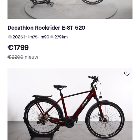
Decathlon Rockrider E-ST 520
2025
1m75-1m90
279 km
€1799
€2200
nieuw