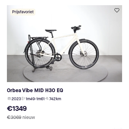
Prijsfavoriet
Orbea Vibe MID H30 EQ
2023
1m49-1m61
742 km
€1349
€3069
nieuw