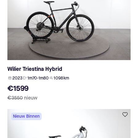
Wilier Triestina Hybrid
2023
1m70-1m80
1 098 km
€1599
€3550
nieuw
Nieuw Binnen