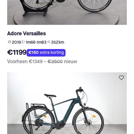
Adore Versailles
2019
1m66-1m83
352 km
€1199
€150
extra korting
Voorheen
€1349
–
€2500
nieuw