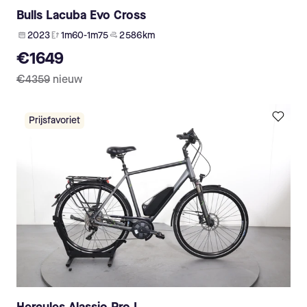
Bulls Lacuba Evo Cross
2023
1m60-1m75
2 586 km
€1649
€4359
nieuw
Prijsfavoriet