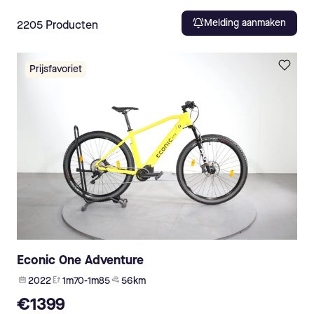
Melding aanmaken
2205
Producten
Prijsfavoriet
Econic One Adventure
2022
1m70-1m85
56 km
€1399