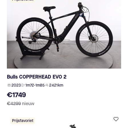
Bulls COPPERHEAD EVO 2
2023
1m72-1m85
2 421 km
€1749
€4299
nieuw
Prijsfavoriet