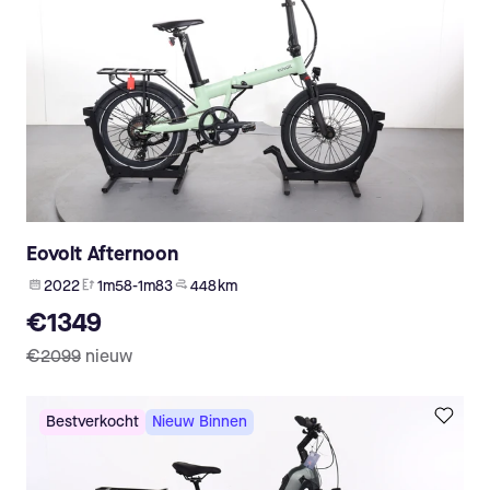
Eovolt Afternoon
2022
1m58-1m83
448 km
€1349
€2099
nieuw
Bestverkocht
Nieuw Binnen