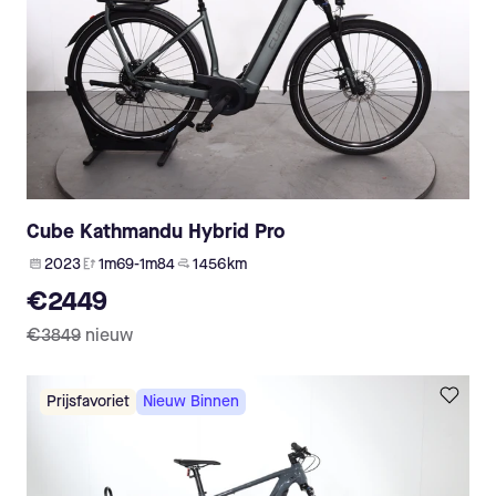
Cube Kathmandu Hybrid Pro
2023
1m69-1m84
1 456 km
€2449
€3849
nieuw
Prijsfavoriet
Nieuw Binnen