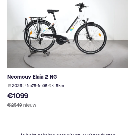
Neomouv Elaia 2 NG
2026
1m75-1m95
< 5 km
€1099
€2549
nieuw