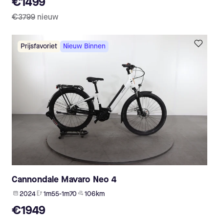
€1499
€3799
nieuw
Prijsfavoriet
Nieuw Binnen
Cannondale Mavaro Neo 4
2024
1m55-1m70
106 km
€1949