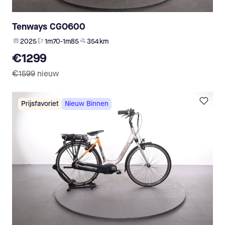
Tenways CGO600
2025
1m70-1m85
354 km
€1299
€1599
nieuw
Prijsfavoriet
Nieuw Binnen