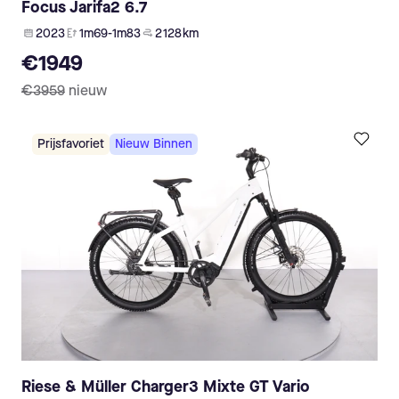
Focus Jarifa2 6.7
2023
1m69-1m83
2 128 km
€1949
€3959
nieuw
Prijsfavoriet
Nieuw Binnen
Riese & Müller Charger3 Mixte GT Vario