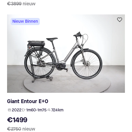
€3899
nieuw
Nieuw Binnen
Giant Entour E+0
2022
1m60-1m75
724 km
€1499
€2750
nieuw