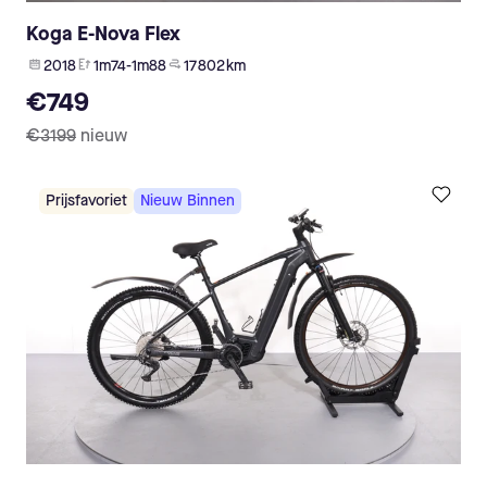
Koga E-Nova Flex
2018
1m74-1m88
17 802 km
€749
€3199
nieuw
Prijsfavoriet
Nieuw Binnen