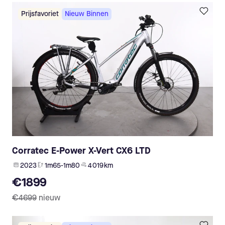
Prijsfavoriet
Nieuw Binnen
Corratec E-Power X-Vert CX6 LTD
2023
1m65-1m80
4 019 km
€1899
€4699
nieuw