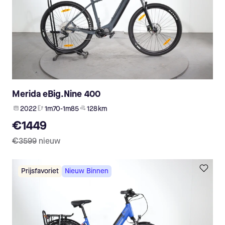
Merida eBig.Nine 400
2022
1m70-1m85
128 km
€1449
€3599
nieuw
Prijsfavoriet
Nieuw Binnen