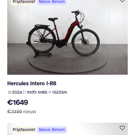
Prijsfavoriet
Nieuw Binnen
Hercules Intero I-R8
2024
1m70-1m85
1 522 km
€1649
€3499
nieuw
Prijsfavoriet
Nieuw Binnen