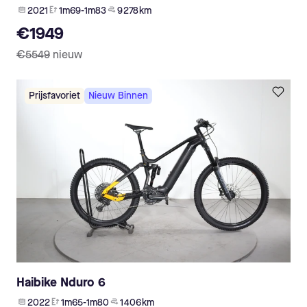
2021
1m69-1m83
9 278 km
€1949
€5549
nieuw
Prijsfavoriet
Nieuw Binnen
Haibike Nduro 6
2022
1m65-1m80
1 406 km