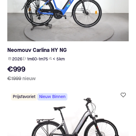
Neomouv Carlina HY NG
2026
1m60-1m75
< 5 km
€999
€1999
nieuw
Prijsfavoriet
Nieuw Binnen