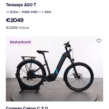
Tenways AGO T
2024
1m66-1m81
< 5 km
€2049
€2699
nieuw
Bestverkocht
Conway Cairon C 2.0