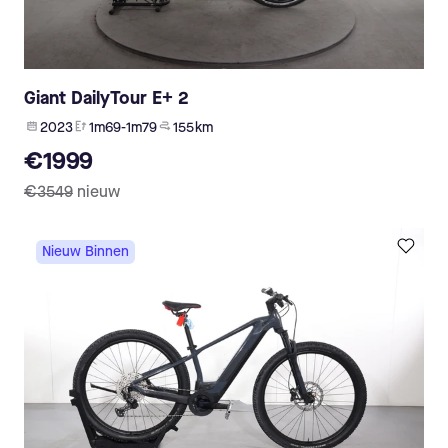
Giant DailyTour E+ 2
2023
1m69-1m79
155 km
€1999
€3549
nieuw
Nieuw Binnen