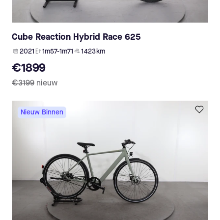
Cube Reaction Hybrid Race 625
2021
1m57-1m71
1 423 km
€1899
€3199
nieuw
Nieuw Binnen