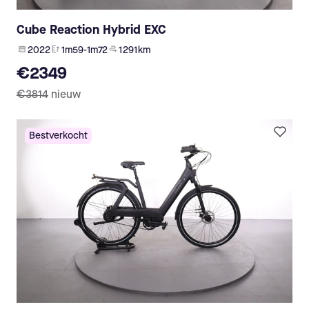
Cube Reaction Hybrid EXC
2022
1m59-1m72
1 291 km
€2349
€3814
nieuw
Bestverkocht