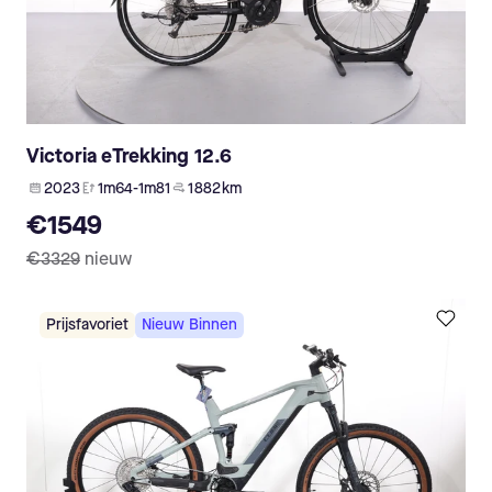
Victoria eTrekking 12.6
2023
1m64-1m81
1 882 km
€1549
€3329
nieuw
Prijsfavoriet
Nieuw Binnen