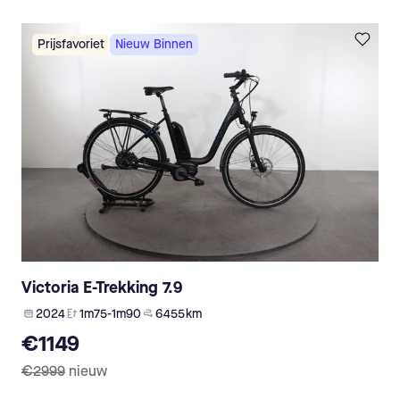
Prijsfavoriet
Nieuw Binnen
Victoria E-Trekking 7.9
2024
1m75-1m90
6 455 km
€1149
€2999
nieuw