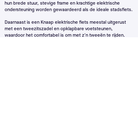
hun brede stuur, stevige frame en krachtige elektrische
ondersteuning worden gewaardeerd als de ideale stadsfiets.
Daarnaast is een Knaap elektrische fiets meestal uitgerust
met een tweezitszadel en opklapbare voetsteunen,
waardoor het comfortabel is om met z'n tweeën te rijden.
Knaap fatbikes hebben ook een laag zwaartepunt en een
gemakkelijk bereikbare zithoogte, wat praktisch is voor
dagelijks gebruik. Met een maximumsnelheid van 25 km/u
hoef je op deze fietsen geen helm te dragen. Bovendien heb
je voor deze e-bikes geen rijbewijs of nummerplaat nodig. In
stadscentra, waar scooters en brommers steeds minder
worden getolereerd, is de Knaap fatbike een ideaal
alternatief.
Waar moet ik op letten als ik een
Knaap e-bike koop?
Bij het kopen van een Knaap elektrische fiets zijn er een
aantal factoren om rekening mee te houden bij het kiezen van
het model dat voor jou geschikt is.