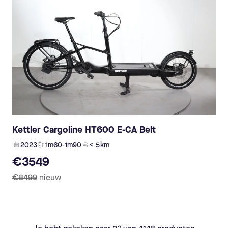
Kettler Cargoline HT600 E-CA Belt
2023
1m60-1m90
< 5 km
€3549
€8499
nieuw