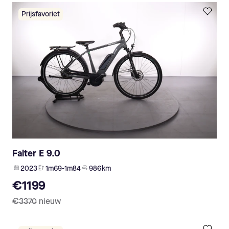
Prijsfavoriet
Falter E 9.0
2023
1m69-1m84
986 km
€1199
€3370
nieuw