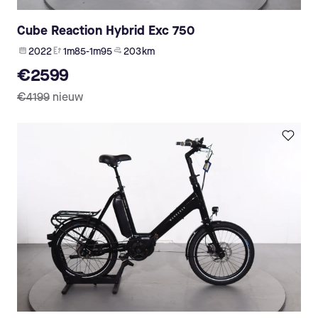
Cube Reaction Hybrid Exc 750
2022
1m85-1m95
203 km
€2599
€4199
nieuw