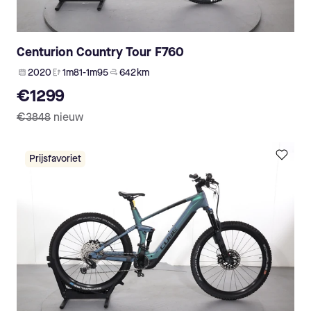
Centurion Country Tour F760
2020
1m81-1m95
642 km
€1299
€3848
nieuw
Prijsfavoriet