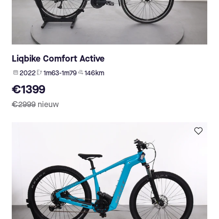
Liqbike Comfort Active
2022
1m63-1m79
146 km
€1399
€2999
nieuw