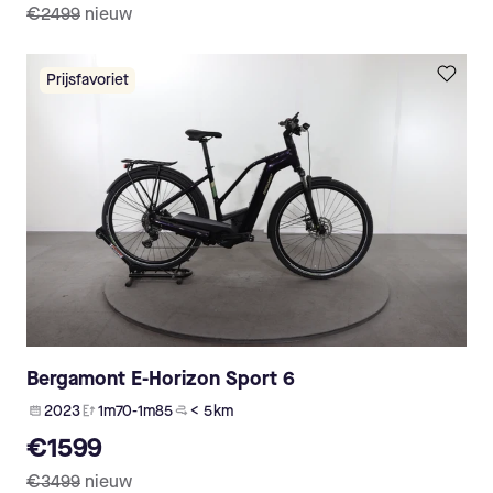
€2499
nieuw
Prijsfavoriet
Bergamont E-Horizon Sport 6
2023
1m70-1m85
< 5 km
€1599
€3499
nieuw