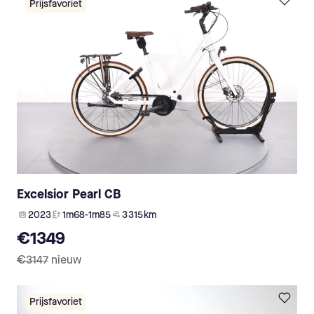
Prijsfavoriet
Excelsior Pearl CB
2023
1m68-1m85
3 315 km
€1349
€3147
nieuw
Prijsfavoriet