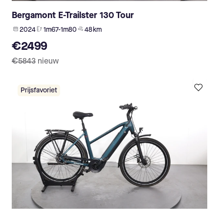
Bergamont E-Trailster 130 Tour
2024
1m67-1m80
48 km
€2499
€5843
nieuw
Prijsfavoriet