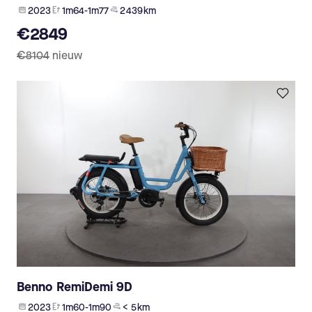
2023
1m64-1m77
2 439 km
€2849
€8104
nieuw
Benno RemiDemi 9D
2023
1m60-1m90
< 5 km