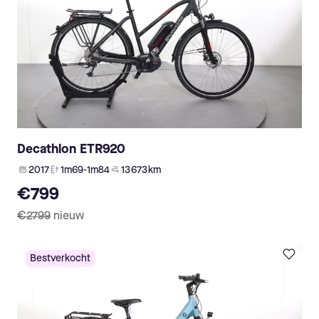
Decathlon ETR920
2017
1m69-1m84
13 673 km
€799
€2799
nieuw
Bestverkocht