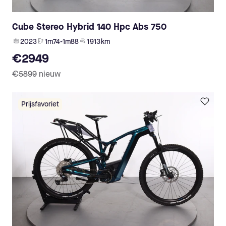
Cube Stereo Hybrid 140 Hpc Abs 750
2023
1m74-1m88
1 913 km
€2949
€5899
nieuw
Prijsfavoriet