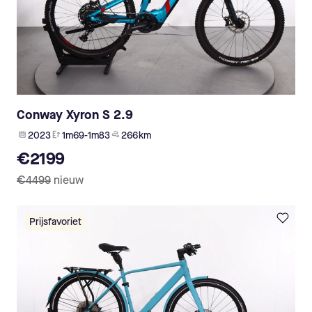
Conway Xyron S 2.9
2023
1m69-1m83
266 km
€2199
€4499
nieuw
Prijsfavoriet