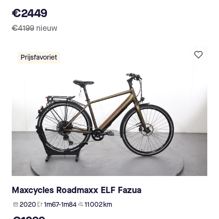
€2449
€4199
nieuw
Prijsfavoriet
Maxcycles Roadmaxx ELF Fazua
2020
1m67-1m84
11 002 km