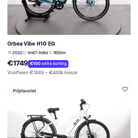
Orbea Vibe H10 EQ
2022
1m67-1m84
769 km
€1749
€100
extra korting
Voorheen
€1849
–
€4179
nieuw
Prijsfavoriet