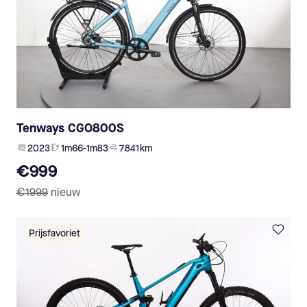
Tenways CGO800S
2023
1m66-1m83
7 841 km
€999
€1999
nieuw
Prijsfavoriet