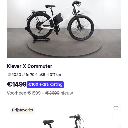
Klever X Commuter
2020
1m70-1m85
317 km
€1499
€100
extra korting
Voorheen
€1599
–
€3699
nieuw
Prijsfavoriet