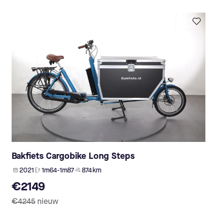
Bakfiets Cargobike Long Steps
2021
1m64-1m87
874 km
€2149
€4245
nieuw