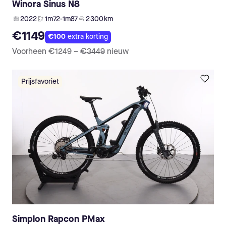
Winora Sinus N8
2022
1m72-1m87
2 300 km
€1149
€100
extra korting
Voorheen
€1249
–
€3449
nieuw
Prijsfavoriet
Simplon Rapcon PMax