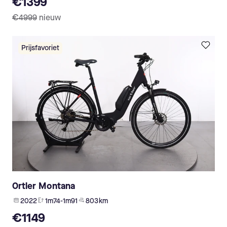
€1399
€4999
nieuw
Prijsfavoriet
Ortler Montana
2022
1m74-1m91
803 km
€1149