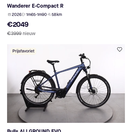
Wanderer E-Compact R
2026
1m65-1m90
58 km
€2049
€3999
nieuw
Prijsfavoriet
Bulls ALLGROUND EVO