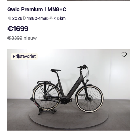
Qwic Premium I MN8+C
2025
1m80-1m95
< 5 km
€1699
€3399
nieuw
Prijsfavoriet