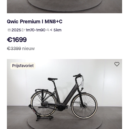
Qwic Premium I MN8+C
2025
1m70-1m90
< 5 km
€1699
€3399
nieuw
Prijsfavoriet