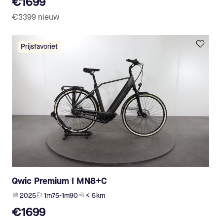
€1699
€3399
nieuw
Prijsfavoriet
Qwic Premium I MN8+C
2025
1m75-1m90
< 5 km
€1699