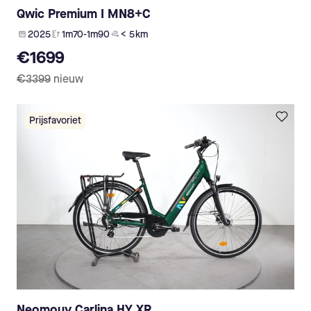
Qwic Premium I MN8+C
2025
1m70-1m90
< 5 km
€1699
€3399
nieuw
Prijsfavoriet
Neomouv Carlina HY XR