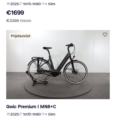
2025
1m75-1m90
< 5 km
€1699
€3399
nieuw
Prijsfavoriet
Qwic Premium I MN8+C
2025
1m70-1m90
< 5 km