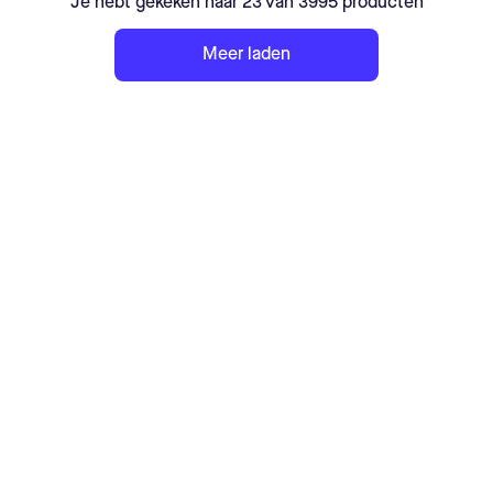
Je hebt gekeken naar 23 van 3995 producten
Meer laden