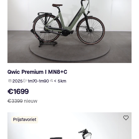
Qwic Premium I MN8+C
2025
1m70-1m90
< 5 km
€1699
€3399
nieuw
Prijsfavoriet