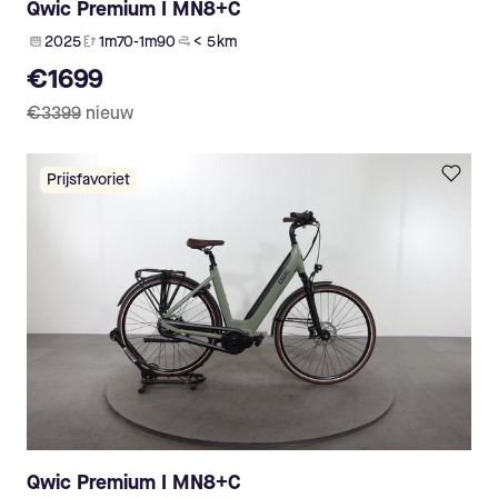
Qwic Premium I MN8+C
2025
1m70-1m90
< 5 km
€1699
€3399
nieuw
Prijsfavoriet
Qwic Premium I MN8+C