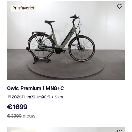
Prijsfavoriet
Qwic Premium I MN8+C
2025
1m70-1m90
< 5 km
€1699
€3399
nieuw