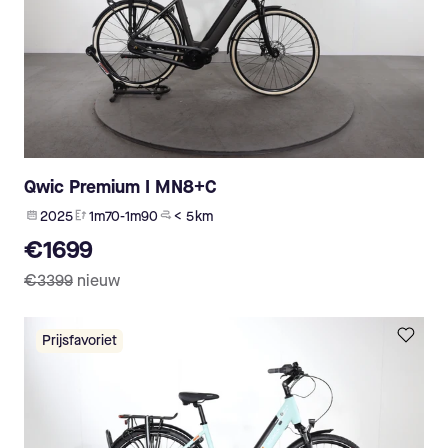
Qwic Premium I MN8+C
2025
1m70-1m90
< 5 km
€1699
€3399
nieuw
Prijsfavoriet