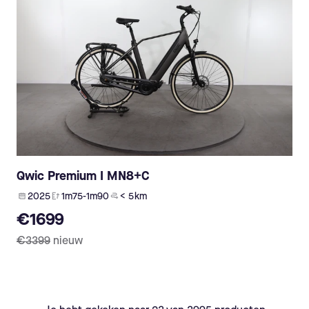
Qwic Premium I MN8+C
2025
1m75-1m90
< 5 km
€1699
€3399
nieuw