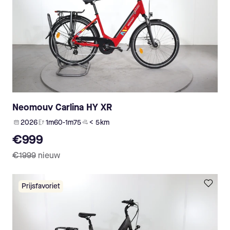
Neomouv Carlina HY XR
2026
1m60-1m75
< 5 km
€999
€1999
nieuw
Prijsfavoriet