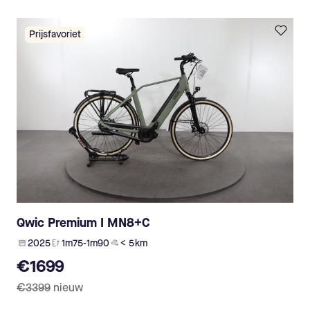
Prijsfavoriet
Qwic Premium I MN8+C
2025
1m75-1m90
< 5 km
€1699
€3399
nieuw