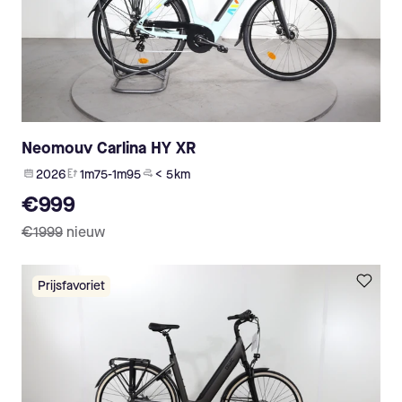
Neomouv Carlina HY XR
2026
1m75-1m95
< 5 km
€999
€1999
nieuw
Prijsfavoriet