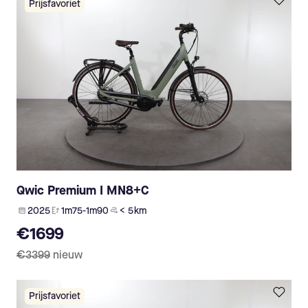
Prijsfavoriet
Qwic Premium I MN8+C
2025
1m75-1m90
< 5 km
€1699
€3399
nieuw
Prijsfavoriet