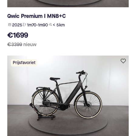
Qwic Premium I MN8+C
2025
1m70-1m90
< 5 km
€1699
€3399
nieuw
Prijsfavoriet