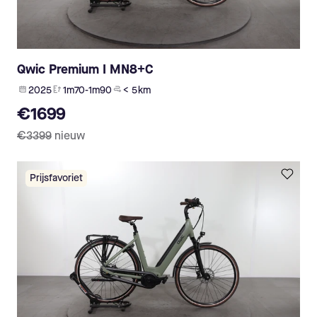
Qwic Premium I MN8+C
2025
1m70-1m90
< 5 km
€1699
€3399
nieuw
Prijsfavoriet