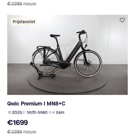
€3399
nieuw
Prijsfavoriet
Qwic Premium I MN8+C
2025
1m70-1m90
< 5 km
€1699
€3399
nieuw