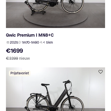
Qwic Premium I MN8+C
2025
1m70-1m90
< 5 km
€1699
€3399
nieuw
Prijsfavoriet