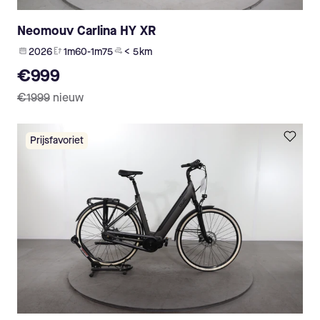
Neomouv Carlina HY XR
2026
1m60-1m75
< 5 km
€999
€1999
nieuw
Prijsfavoriet