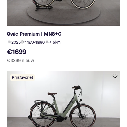
Qwic Premium I MN8+C
2025
1m70-1m90
< 5 km
€1699
€3399
nieuw
Prijsfavoriet