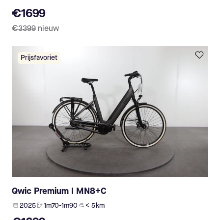
€1699
€3399
nieuw
Prijsfavoriet
Qwic Premium I MN8+C
2025
1m70-1m90
< 5 km