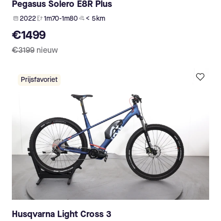
Pegasus Solero E8R Plus
2022
1m70-1m80
< 5 km
€1499
€3199
nieuw
Prijsfavoriet
Husqvarna Light Cross 3