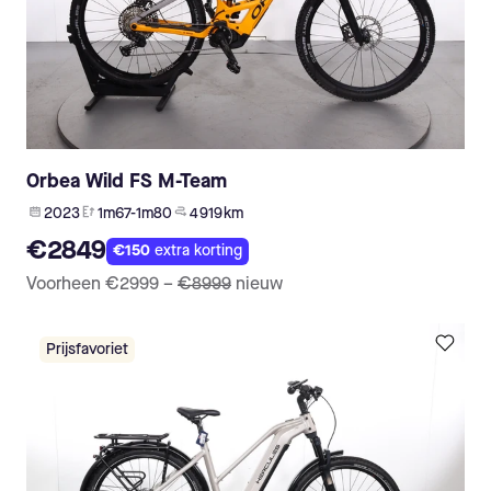
Orbea Wild FS M-Team
2023
1m67-1m80
4 919 km
€2849
€150
extra korting
Voorheen
€2999
–
€8999
nieuw
Prijsfavoriet