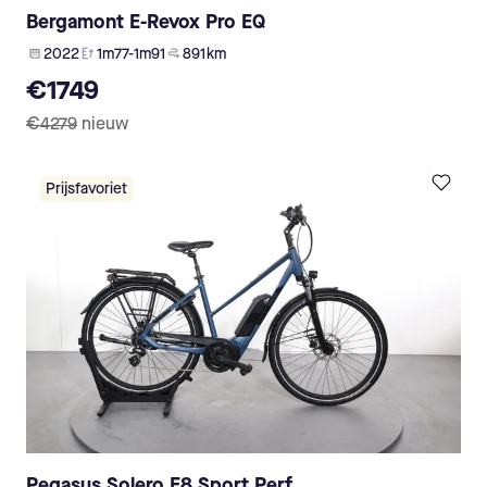
Bergamont E-Revox Pro EQ
2022
1m77-1m91
891 km
€1749
€4279
nieuw
Prijsfavoriet
Pegasus Solero E8 Sport Perf