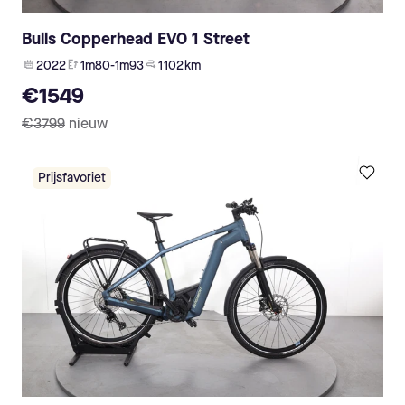
Bulls Copperhead EVO 1 Street
2022
1m80-1m93
1 102 km
€1549
€3799
nieuw
Prijsfavoriet