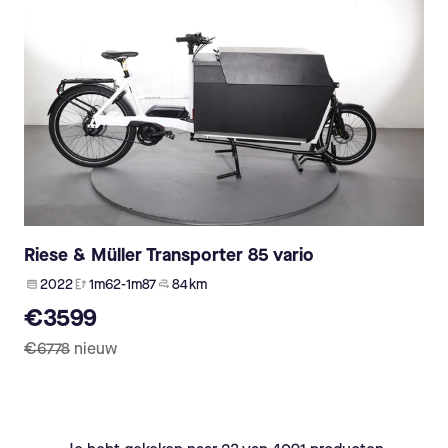
Riese & Müller Transporter 85 vario
2022
1m62-1m87
84 km
€3599
€6778
nieuw