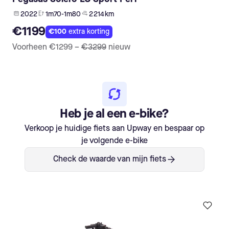
2022
1m70-1m80
2 214 km
€1199
€100
extra korting
Voorheen
€1299
–
€3299
nieuw
Heb je al een e-bike?
Verkoop je huidige fiets aan Upway en bespaar op
je volgende e-bike
Check de waarde van mijn fiets