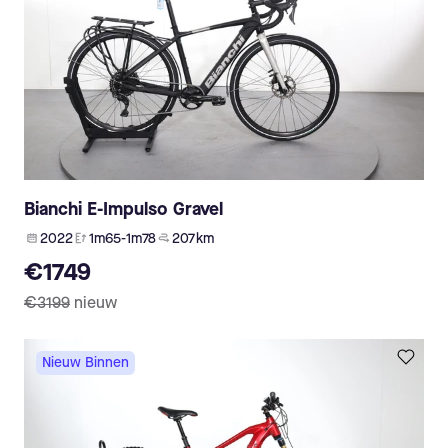
Bianchi E-Impulso Gravel
2022
1m65-1m78
207 km
€1749
€3199
nieuw
Nieuw Binnen