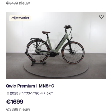
€5479
nieuw
Prijsfavoriet
Qwic Premium I MN8+C
2025
1m70-1m90
< 5 km
€1699
€3399
nieuw