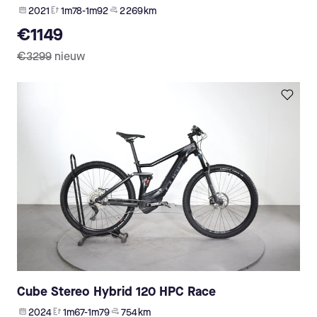
2021
1m78-1m92
2 269 km
€1149
€3299
nieuw
Cube Stereo Hybrid 120 HPC Race
2024
1m67-1m79
754 km