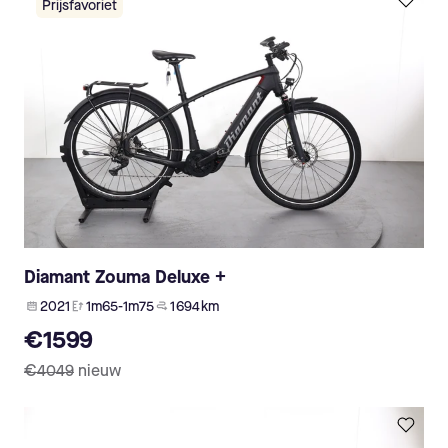
Prijsfavoriet
Diamant Zouma Deluxe +
2021
1m65-1m75
1 694 km
€1599
€4049
nieuw