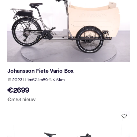
Johansson Fiete Vario Box
2023
1m57-1m89
< 5 km
€2699
€5158
nieuw