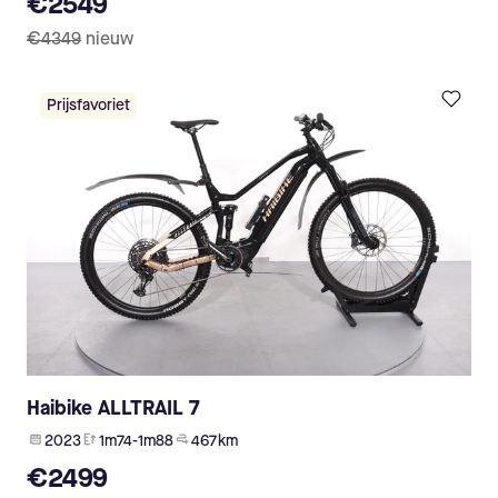
€2549
€4349
nieuw
Prijsfavoriet
Haibike ALLTRAIL 7
2023
1m74-1m88
467 km
€2499