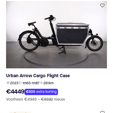
Urban Arrow Cargo Flight Case
2023
1m63-1m87
261 km
€4449
€500
extra korting
Voorheen
€4949
–
€8592
nieuw