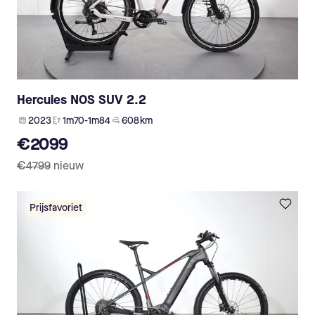
Hercules NOS SUV 2.2
2023
1m70-1m84
608 km
€2099
€4799
nieuw
Prijsfavoriet