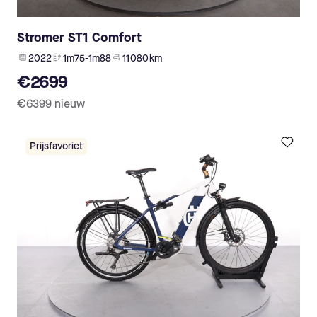
Stromer ST1 Comfort
2022
1m75-1m88
11 080 km
€2699
€6399
nieuw
Prijsfavoriet