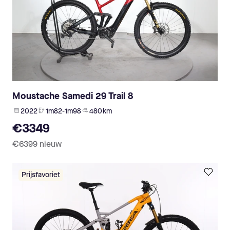
Moustache Samedi 29 Trail 8
2022
1m82-1m98
480 km
€3349
€6399
nieuw
Prijsfavoriet