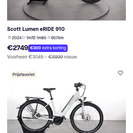
Scott Lumen eRIDE 910
2024
1m72-1m85
657 km
€2749
€300
extra korting
Voorheen
€3049
–
€6999
nieuw
Prijsfavoriet