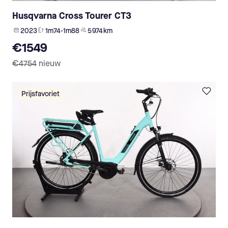
Husqvarna Cross Tourer CT3
2023
1m74-1m88
5 974 km
€1549
€4754
nieuw
Prijsfavoriet