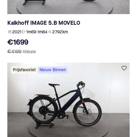
Kalkhoff IMAGE 5.B MOVELO
2021
1m69-1m84
2 792 km
€1699
€4199
nieuw
Prijsfavoriet
Nieuw Binnen