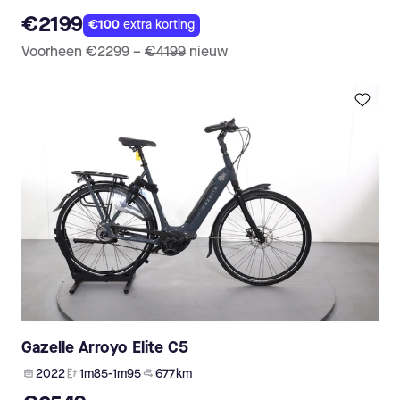
€2199
€100
extra korting
Voorheen
€2299
–
€4199
nieuw
Gazelle Arroyo Elite C5
2022
1m85-1m95
677 km