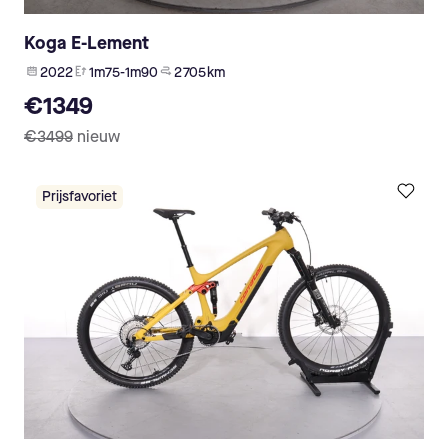
Koga E-Lement
2022
1m75-1m90
2 705 km
€1349
€3499
nieuw
Prijsfavoriet