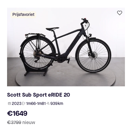
Prijsfavoriet
Scott Sub Sport eRIDE 20
2023
1m66-1m81
939 km
€1649
€3799
nieuw