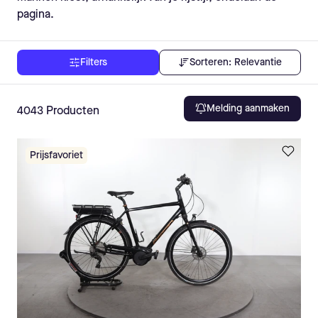
pagina.
Sorteren:
Relevantie
Filters
Melding aanmaken
4043
Producten
Prijsfavoriet