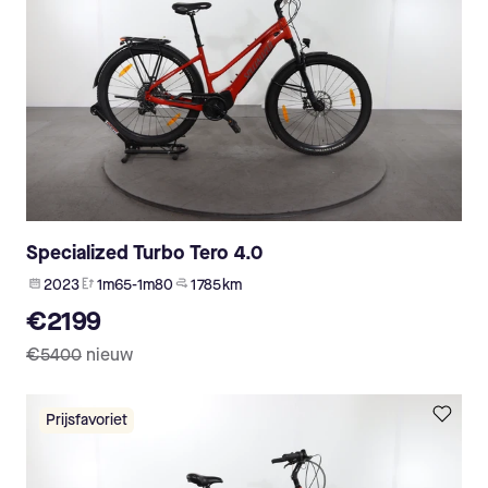
Specialized Turbo Tero 4.0
2023
1m65-1m80
1 785 km
€2199
€5400
nieuw
Prijsfavoriet