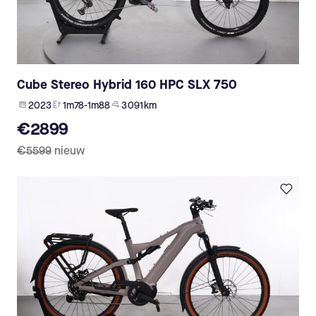
Cube Stereo Hybrid 160 HPC SLX 750
2023
1m78-1m88
3 091 km
€2899
€5599
nieuw