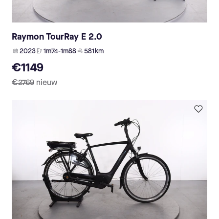
Raymon TourRay E 2.0
2023
1m74-1m88
581 km
€1149
€2769
nieuw