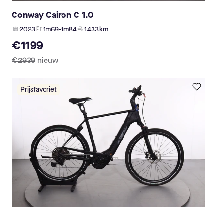
Conway Cairon C 1.0
2023
1m69-1m84
1 433 km
€1199
€2939
nieuw
Prijsfavoriet