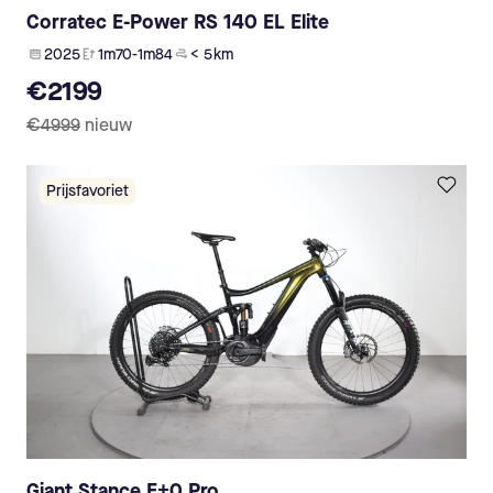
Corratec E-Power RS 140 EL Elite
2025
1m70-1m84
< 5 km
€2199
€4999
nieuw
Prijsfavoriet
Giant Stance E+0 Pro