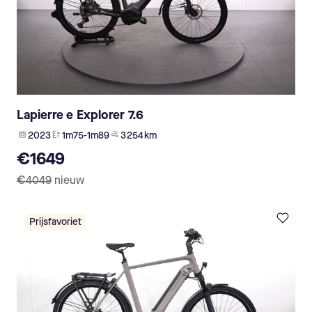
Lapierre e Explorer 7.6
2023
1m75-1m89
3 254 km
€1649
€4049
nieuw
Prijsfavoriet