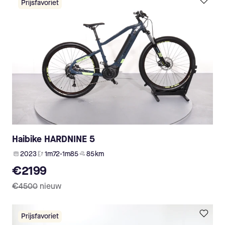
Prijsfavoriet
Haibike HARDNINE 5
2023
1m72-1m85
85 km
€2199
€4500
nieuw
Prijsfavoriet