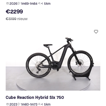
2026
1m69-1m84
< 5 km
€2299
€5199
nieuw
Cube Reaction Hybrid Slx 750
2023
1m60-1m73
< 5 km