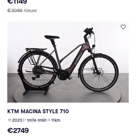
€1149
€3099
nieuw
KTM MACINA STYLE 710
2023
1m74-1m91
11 km
€2749