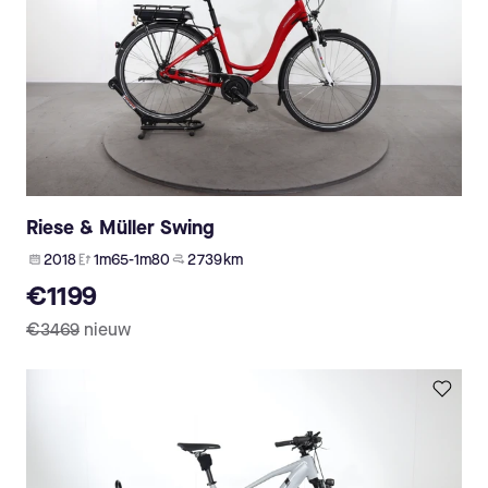
Riese & Müller Swing
2018
1m65-1m80
2 739 km
€1199
€3469
nieuw