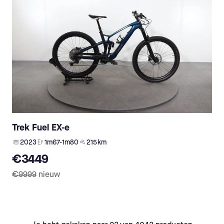
Trek Fuel EX-e
2023
1m67-1m80
215 km
€3449
€9999
nieuw