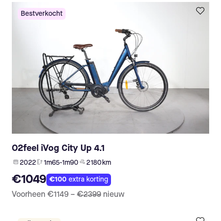
Bestverkocht
O2feel iVog City Up 4.1
2022
1m65-1m90
2 180 km
€1049
€100
extra korting
Voorheen
€1149
–
€2399
nieuw