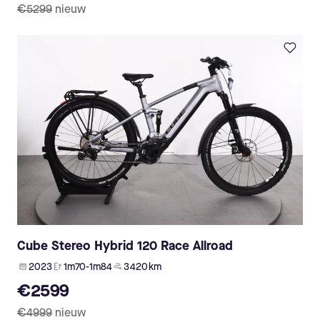
€5299
nieuw
Cube Stereo Hybrid 120 Race Allroad
2023
1m70-1m84
3 420 km
€2599
€4999
nieuw