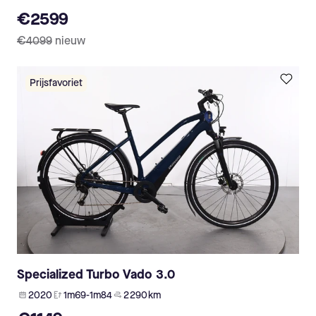
€2599
€4099
nieuw
Prijsfavoriet
Specialized Turbo Vado 3.0
2020
1m69-1m84
2 290 km