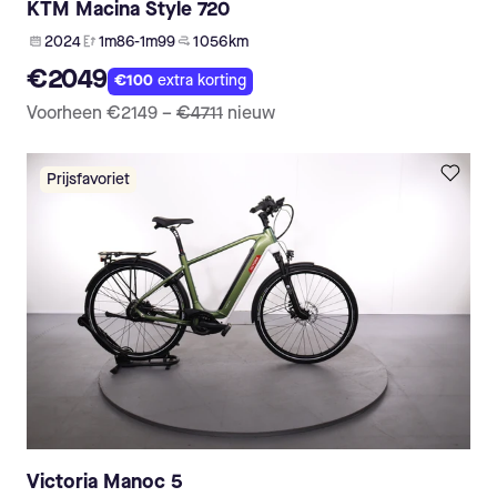
KTM Macina Style 720
2024
1m86-1m99
1 056 km
€2049
€100
extra korting
Voorheen
€2149
–
€4711
nieuw
Prijsfavoriet
Victoria Manoc 5