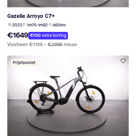
Gazelle Arroyo C7+
2023
1m75-1m92
465 km
€1649
€100
extra korting
Voorheen
€1749
–
€2998
nieuw
Prijsfavoriet