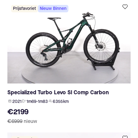
Prijsfavoriet
Nieuw Binnen
Specialized Turbo Levo Sl Comp Carbon
2021
1m69-1m83
6 355 km
€2199
€6999
nieuw