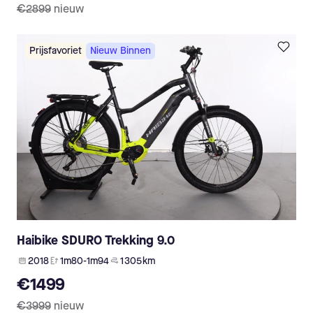
€2899
nieuw
Prijsfavoriet
Nieuw Binnen
Haibike SDURO Trekking 9.0
2018
1m80-1m94
1 305 km
€1499
€3999
nieuw