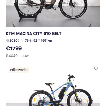
KTM MACINA CITY 610 BELT
2020
1m78-1m92
1 691 km
€1799
€4049
nieuw
Prijsfavoriet