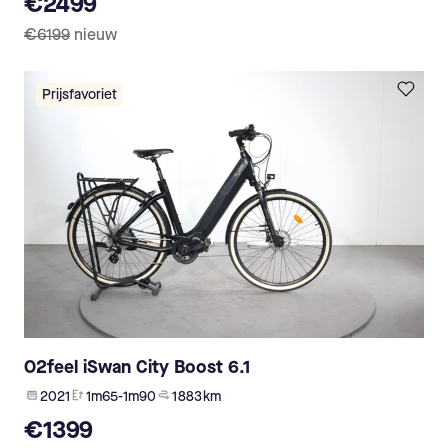
€2499
€6199
nieuw
Prijsfavoriet
O2feel iSwan City Boost 6.1
2021
1m65-1m90
1 883 km
€1399