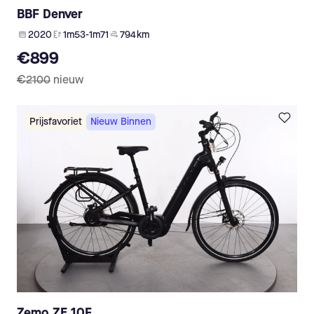
BBF Denver
2020
1m53-1m71
794 km
€899
€2100
nieuw
Prijsfavoriet
Nieuw Binnen
Zemo ZE 10F