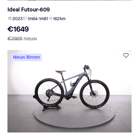
Ideal Futour-609
2023
1m64-1m81
162 km
€1649
€2926
nieuw
Nieuw Binnen