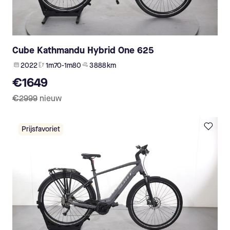
Cube Kathmandu Hybrid One 625
2022
1m70-1m80
3 888 km
€1649
€2999
nieuw
Prijsfavoriet