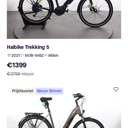
Haibike Trekking 5
2021
1m78-1m92
96 km
€1399
€2799
nieuw
Prijsfavoriet
Nieuw Binnen