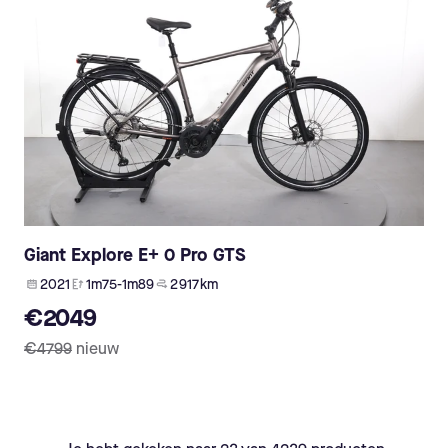
Giant Explore E+ 0 Pro GTS
2021
1m75-1m89
2 917 km
€2049
€4799
nieuw