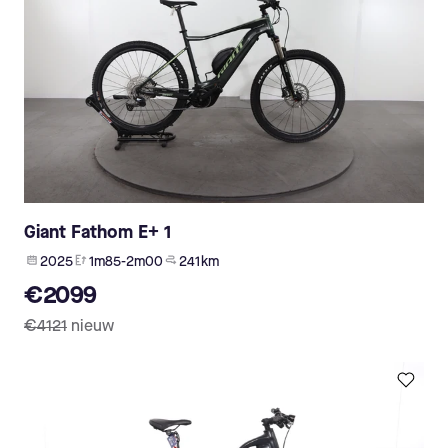
Giant Fathom E+ 1
2025
1m85-2m00
241 km
€2099
€4121
nieuw