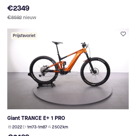
€2349
€8592
nieuw
Prijsfavoriet
Giant TRANCE E+ 1 PRO
2022
1m73-1m87
2 502 km