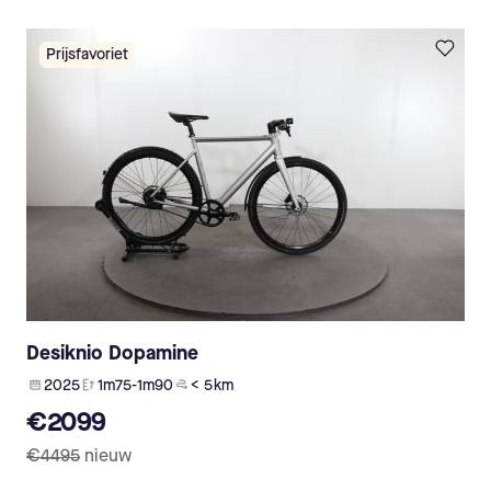
Prijsfavoriet
Desiknio Dopamine
2025
1m75-1m90
< 5 km
€2099
€4495
nieuw