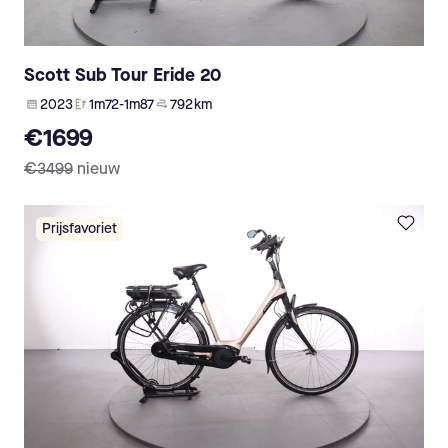
Scott Sub Tour Eride 20
2023
1m72-1m87
792 km
€1699
€3499
nieuw
Prijsfavoriet