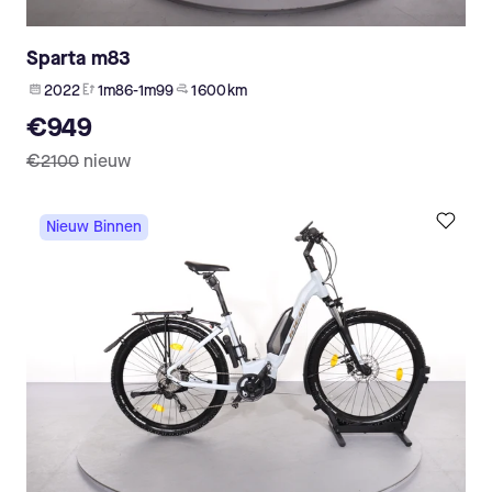
Sparta m83
2022
1m86-1m99
1 600 km
€949
€2100
nieuw
Nieuw Binnen