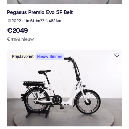
Pegasus Premio Evo 5F Belt
2022
1m61-1m77
482 km
€2049
€4199
nieuw
Prijsfavoriet
Nieuw Binnen