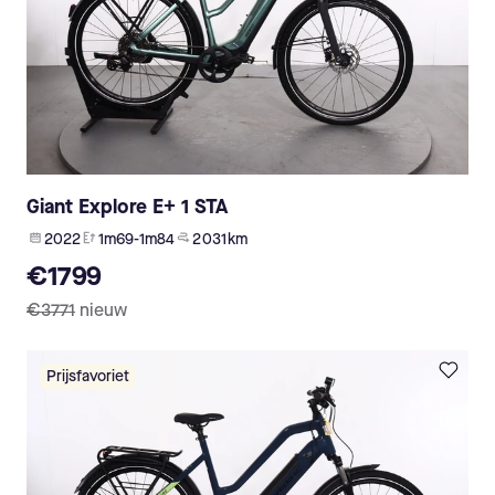
Giant Explore E+ 1 STA
2022
1m69-1m84
2 031 km
€1799
€3771
nieuw
Prijsfavoriet