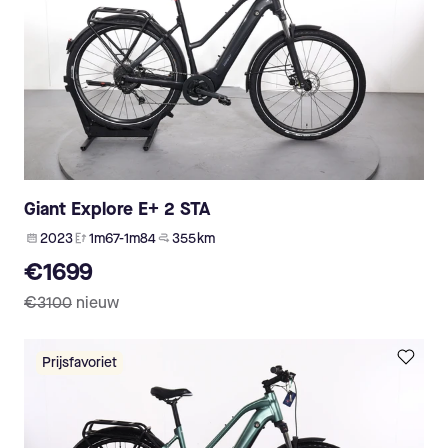
Giant Explore E+ 2 STA
2023
1m67-1m84
355 km
€1699
€3100
nieuw
Prijsfavoriet