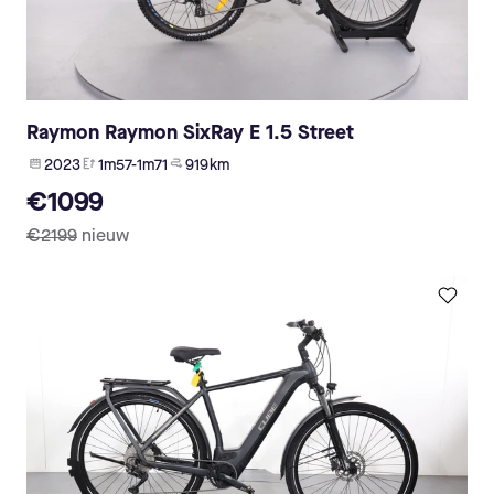
Raymon Raymon SixRay E 1.5 Street
2023
1m57-1m71
919 km
€1099
€2199
nieuw