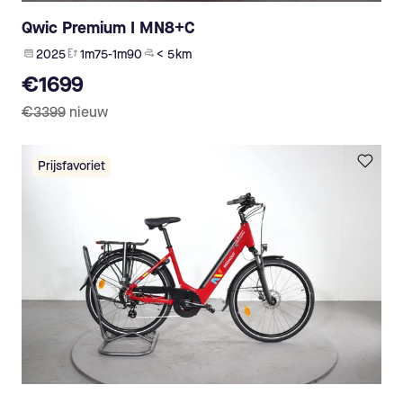
Qwic Premium I MN8+C
2025
1m75-1m90
< 5 km
€1699
€3399
nieuw
Prijsfavoriet