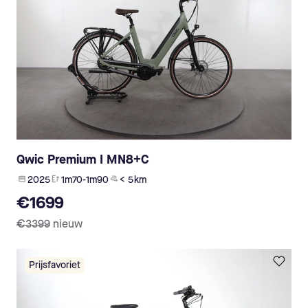
Qwic Premium I MN8+C
2025
1m70-1m90
< 5 km
€1699
€3399
nieuw
Prijsfavoriet