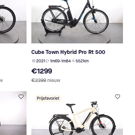
Cube Town Hybrid Pro Rt 500
2021
1m69-1m84
552 km
€1299
uw
€2399
nieuw
Prijsfavoriet