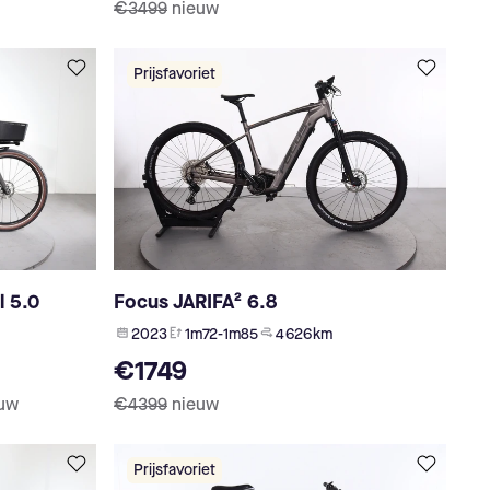
€3499
nieuw
Prijsfavoriet
l 5.0
Focus JARIFA² 6.8
2023
1m72-1m85
4 626 km
€1749
uw
€4399
nieuw
Prijsfavoriet