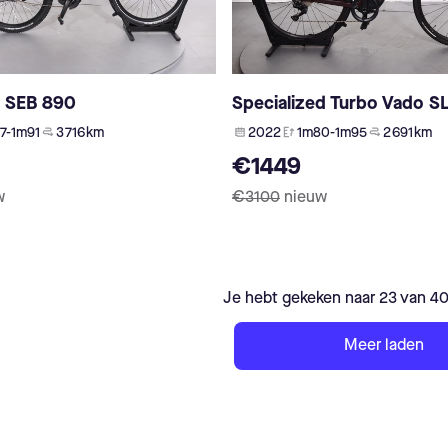
e SEB 890
Specialized Turbo Vado S
7-1m91
3 716 km
2022
1m80-1m95
2 691 km
€1449
w
€3100
nieuw
Je hebt gekeken naar 23 van 4
Meer laden