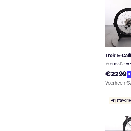
Yuba (5)
Accell (1)
Campus (5)
TDCM (1)
Ebike Das Original (5)
Batavus (1)
Vogue (5)
Fischer (1)
Gudereit (5)
8fun (1)
Grecos (5)
Sushi (1)
Falter (5)
Hercules (1)
Ruff Cycles (5)
N/ (1)
Müsing (5)
vinkla (1)
Trek E-Cali
Coboc (4)
Sport Drive (1)
2023
1m7
Santa Cruz (4)
Rocky Mountain (1)
Desiknio (4)
€2299
FIT R600 (1)
€
Hepha (4)
Ecomo (1)
Voorheen
€
Olympia (4)
My Esel (1)
Mammut (4)
Ahooga (1)
Excelsior (4)
UPEA (1)
Prijsfavorie
Fuji (4)
Minerva (1)
Maxcycles (4)
RIH (1)
My Esel (4)
HESC (1)
Husqvarna Bicycles (4)
Dyname (1)
Btwin (4)