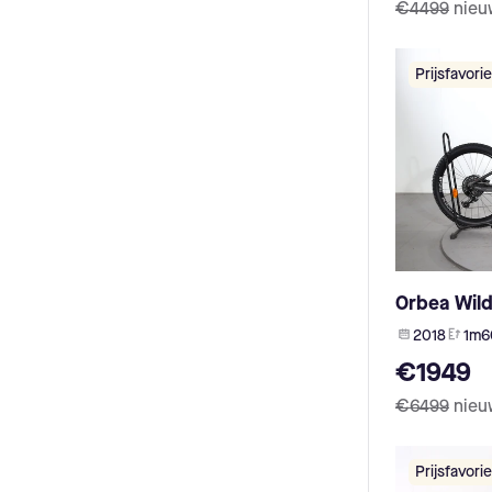
Advanced (8)
€4499
nieu
SR Suntour (3)
Brinckers (7)
Olympia (3)
Fischer (7)
Oli (3)
Prijsfavorie
HNF Nicolai (7)
Sparta (3)
Schindelhauer (7)
Dapu (2)
Simplon (7)
Impulse (2)
Cone (7)
Neodrives (2)
Rabeneick (7)
e:RADDAR (2)
Klever (6)
Brompton (2)
HoheAcht (6)
Evolt (2)
Rose (6)
E-Motion (2)
Veloci (6)
TQ Flyon (2)
Douze Cycles (6)
Orbea Wil
Shengyi (2)
Megamo (6)
Megamo (2)
2018
1m6
Bianchi (6)
Polini (2)
€1949
Ortler (6)
UB2 (2)
Norta (6)
Trek (2)
€6499
nieu
Liqbike (6)
acell (1)
Thompson (5)
Stella (1)
Myboo (5)
Prijsfavorie
Vecocraft (1)