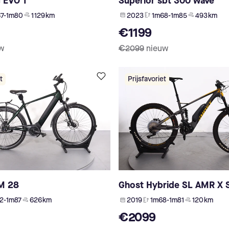
c EVO 1
Superior sbt 300 wave
7-1m80
1 129 km
2023
1m68-1m85
493 km
€1199
w
€2099
nieuw
t
Prijsfavoriet
M 28
Ghost Hybride SL AMR X 
2-1m87
626 km
2019
1m68-1m81
120 km
€2099