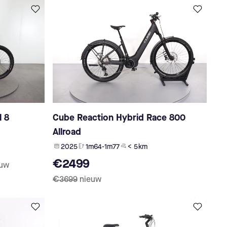
l 8
Cube Reaction Hybrid Race 800
Allroad
2025
1m64-1m77
< 5 km
€2499
euw
€3699
nieuw