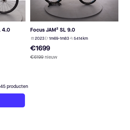
L 4.0
Focus JAM² SL 9.0
2023
1m69-1m83
5 414 km
€1699
€6199
nieuw
045 producten