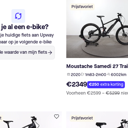
Prijsfavoriet
je al een e-bike?
je huidige fiets aan Upway
aar op je volgende e-bike
e waarde van mijn fiets
Moustache Samedi 27 Trai
2020
1m83-2m00
6 002 km
€2349
€250
extra korting
Voorheen
€2599
–
€5299
ni
t
Prijsfavoriet