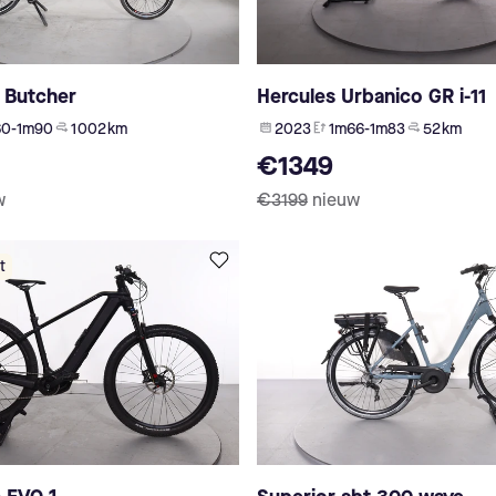
 Butcher
Hercules Urbanico GR i-11
60-1m90
1 002 km
2023
1m66-1m83
52 km
€1349
w
€3199
nieuw
t