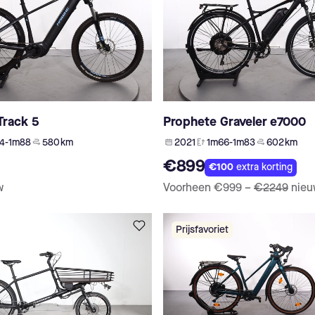
Track 5
Prophete Graveler e7000
4-1m88
580 km
2021
1m66-1m83
602 km
€899
€100
extra korting
w
Voorheen
€999
–
€2249
nie
Prijsfavoriet