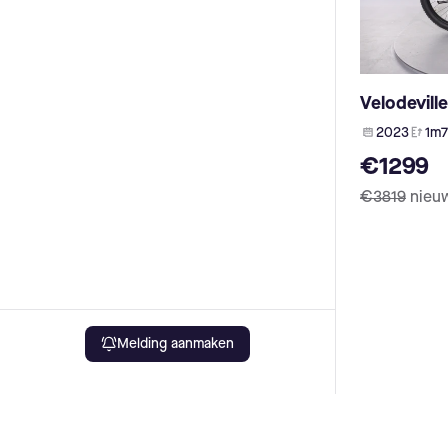
heybike (1)
Rock Machine (3)
Urtopia (1)
I:SY (3)
GWA (1)
Kayza (3)
OneMile (1)
Urwahn (3)
OES (1)
Ca Go (3)
Velodevill
phylion (1)
Muon (3)
ION (1)
2023
1m7
Bakfiets (3)
NCM (1)
€1299
Advanced E-Bike (3)
Utopia (1)
Storck (3)
€3819
nieu
SFM (1)
Zündapp (3)
Bianchi (1)
Gasgas (3)
Das-Kit (1)
Pfautec (3)
yamaha (1)
Malaguti (3)
AKM (1)
Jools (3)
FSA (1)
Böttcher (3)
Innotorg (1)
Lombardo (3)
Melding aanmaken
X35 (1)
Allegro (3)
Rad Power Bikes (1)
Puch (3)
Brennabor (3)
Bottecchia (3)