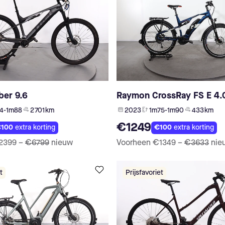
ber 9.6
Raymon CrossRay FS E 4.
4-1m88
2 701 km
2023
1m75-1m90
433 km
€1249
100
extra korting
€100
extra korting
2399
–
€6799
nieuw
Voorheen
€1349
–
€3633
nie
t
Prijsfavoriet