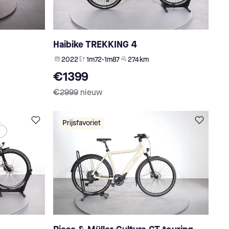
Haibike TREKKING 4
2022
1m72-1m87
274 km
€1399
€2999
nieuw
Prijsfavoriet