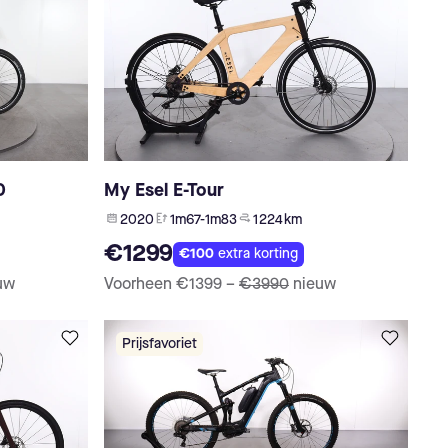
0
My Esel E-Tour
2020
1m67-1m83
1 224 km
€1299
€100
extra korting
uw
Voorheen
€1399
–
€3990
nieuw
Prijsfavoriet