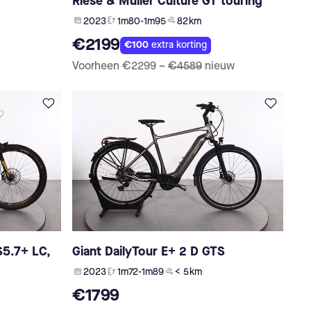
Riese & Müller Culture GT touring
2023
1m80-1m95
82 km
€2199
€100
extra korting
Voorheen
€2299
–
€4589
nieuw
S5.7+ LC,
Giant DailyTour E+ 2 D GTS
2023
1m72-1m89
< 5 km
€1799