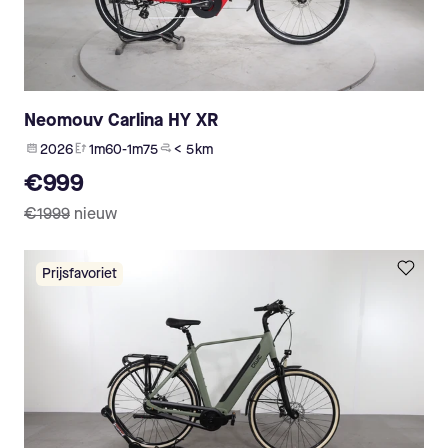
Neomouv Carlina HY XR
2026
1m60-1m75
< 5 km
€999
€1999
nieuw
Prijsfavoriet