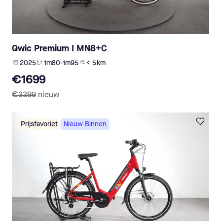
Qwic Premium I MN8+C
2025
1m80-1m95
< 5 km
€1699
€3399
nieuw
Prijsfavoriet
Nieuw Binnen