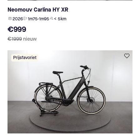
Neomouv Carlina HY XR
2026
1m75-1m95
< 5 km
€999
€1999
nieuw
Prijsfavoriet