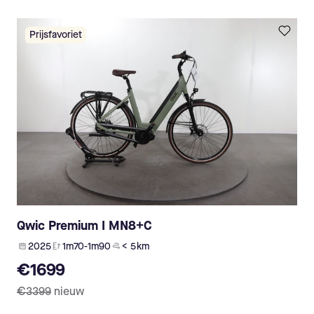
Prijsfavoriet
Qwic Premium I MN8+C
2025
1m70-1m90
< 5 km
€1699
€3399
nieuw