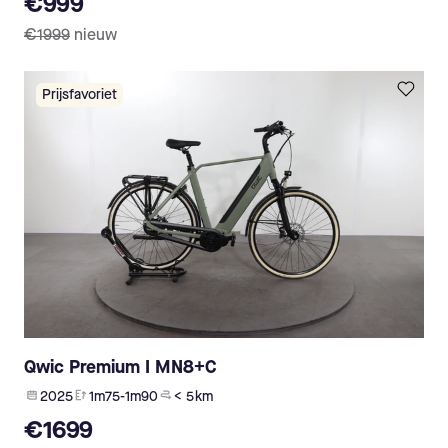
€999
€1999
nieuw
Prijsfavoriet
Qwic Premium I MN8+C
2025
1m75-1m90
< 5 km
€1699