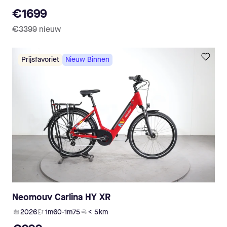
€1699
€3399
nieuw
Prijsfavoriet
Nieuw Binnen
Neomouv Carlina HY XR
2026
1m60-1m75
< 5 km