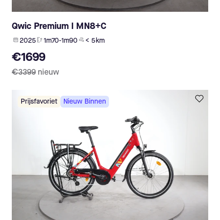
Qwic Premium I MN8+C
2025
1m70-1m90
< 5 km
€1699
€3399
nieuw
Prijsfavoriet
Nieuw Binnen