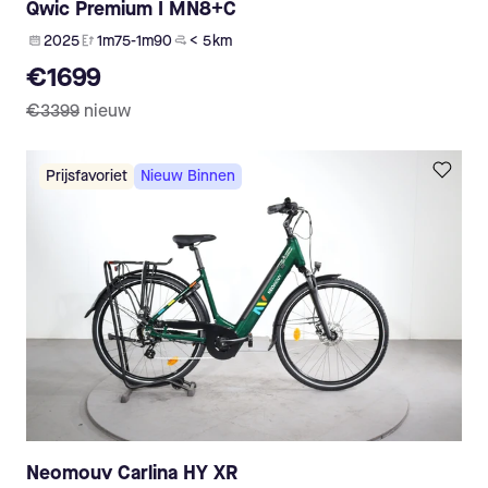
Qwic Premium I MN8+C
2025
1m75-1m90
< 5 km
€1699
€3399
nieuw
Prijsfavoriet
Nieuw Binnen
Neomouv Carlina HY XR