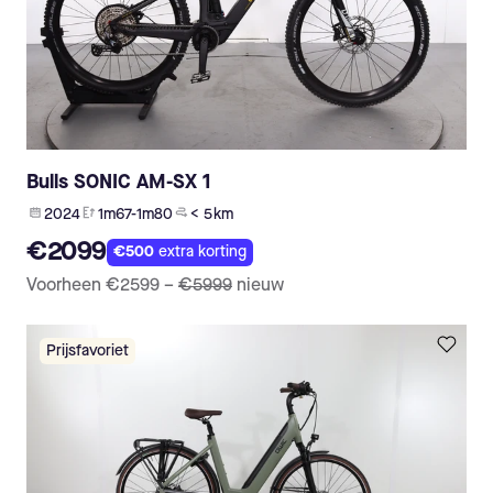
Bulls SONIC AM-SX 1
2024
1m67-1m80
< 5 km
€2099
€500
extra korting
Voorheen
€2599
–
€5999
nieuw
Prijsfavoriet