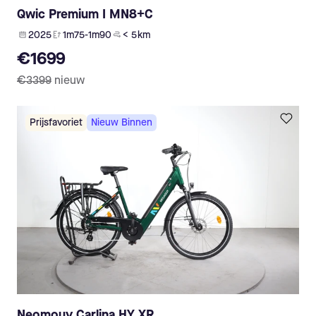
Qwic Premium I MN8+C
2025
1m75-1m90
< 5 km
€1699
€3399
nieuw
Prijsfavoriet
Nieuw Binnen
Neomouv Carlina HY XR