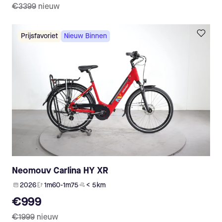
€3399
nieuw
Prijsfavoriet
Nieuw Binnen
Neomouv Carlina HY XR
2026
1m60-1m75
< 5 km
€999
€1999
nieuw