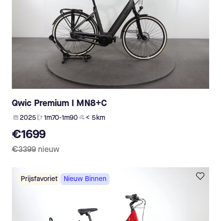
Qwic Premium I MN8+C
2025
1m70-1m90
< 5 km
€1699
€3399
nieuw
Prijsfavoriet
Nieuw Binnen