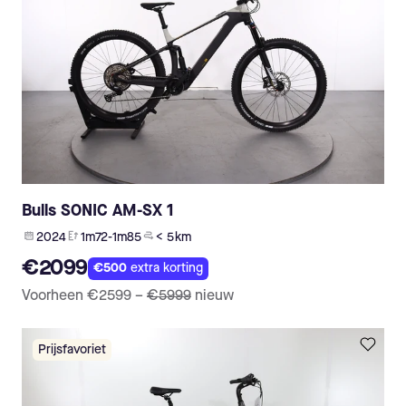
Bulls SONIC AM-SX 1
2024
1m72-1m85
< 5 km
€2099
€500
extra korting
Voorheen
€2599
–
€5999
nieuw
Prijsfavoriet