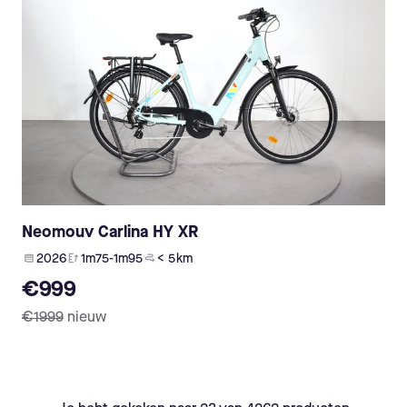
Neomouv Carlina HY XR
2026
1m75-1m95
< 5 km
€999
€1999
nieuw