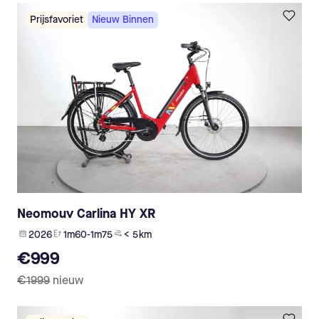
Prijsfavoriet
Nieuw Binnen
Neomouv Carlina HY XR
2026
1m60-1m75
< 5 km
€999
€1999
nieuw