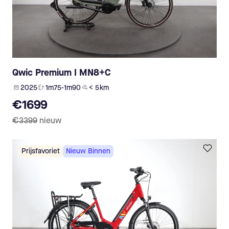
Qwic Premium I MN8+C
2025
1m75-1m90
< 5 km
€1699
€3399
nieuw
Prijsfavoriet
Nieuw Binnen