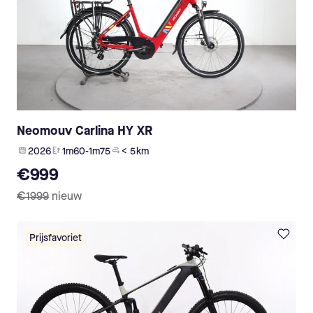
Neomouv Carlina HY XR
2026
1m60-1m75
< 5 km
€999
€1999
nieuw
Prijsfavoriet