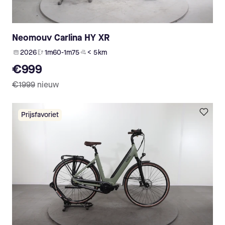
Neomouv Carlina HY XR
2026
1m60-1m75
< 5 km
€999
€1999
nieuw
Prijsfavoriet