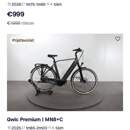
2026
1m75-1m95
< 5 km
€999
€1999
nieuw
Prijsfavoriet
Qwic Premium I MN8+C
2025
1m85-2m00
< 5 km