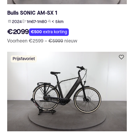
Bulls SONIC AM-SX 1
2024
1m67-1m80
< 5 km
€2099
€500
extra korting
Voorheen
€2599
–
€5999
nieuw
Prijsfavoriet