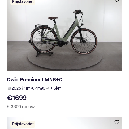
Prijsfavoriet
Qwic Premium I MN8+C
2025
1m70-1m90
< 5 km
€1699
€3399
nieuw
Prijsfavoriet